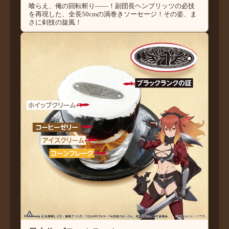
喰らえ、俺の回転斬り――！副団長ヘンブリッツの必技
を再現した、全長50cmの渦巻きソーセージ！その姿、ま
さに剣技の旋風！