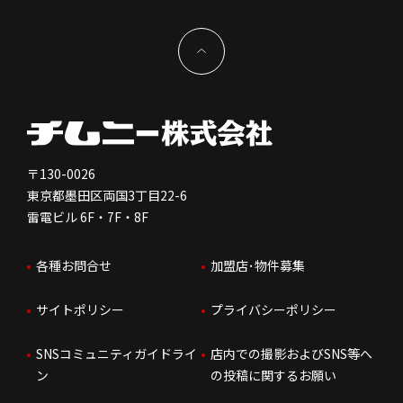
サステナビリティ
IRイベント
キャスト採用
加盟から出店まで
物件開発お問合せ
新型コロナウイルス対応
コーポレートガバナンス
メッセージ
契約条件について
健康経営
電子公告
会社を知る
独立支援について
免責事項
人を知る
FC加盟店お問合せ
〒130-0026
東京都墨田区両国3丁目22-6
株価情報
雷電ビル 6F・7F・8F
はたらく環境
各種お問合せ
加盟店･物件募集
IRお問合せ
人財育成
サイトポリシー
プライバシーポリシー
サステナビリティ
SNSコミュニティガイドライ
店内での撮影およびSNS等へ
ン
の投稿に関するお願い