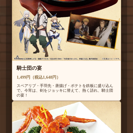
騎士団の宴
1,499円（税込1,648円）
スペアリブ・手羽先・唐揚げ・ポテトを鉄板に盛り込ん
で。今宵は、剣をジョッキに替えて、熱く語れ、騎士団
の宴！