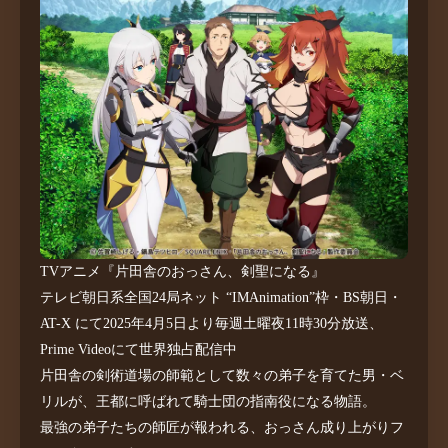
TVアニメ『片田舎のおっさん、剣聖になる』
テレビ朝日系全国24局ネット “IMAnimation”枠・BS朝日・
AT-X にて
2025年4月5日より毎週土曜夜11時30分放送、
Prime Videoにて世界独占配信中
片田舎の剣術道場の師範として数々の弟子を育てた男・ベ
リルが、
王都に呼ばれて騎士団の指南役になる物語。
最強の弟子たちの師匠が報われる、おっさん成り上がりフ