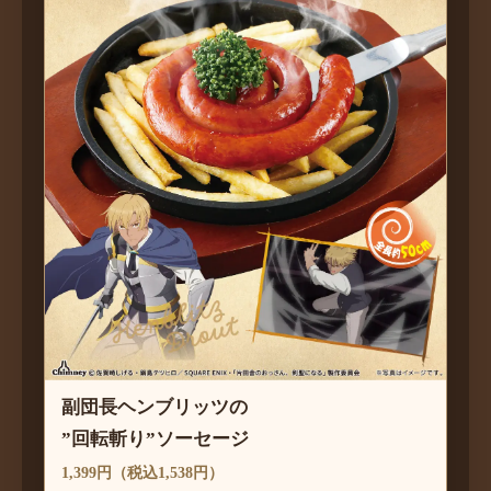
副団長ヘンブリッツの
”回転斬り”ソーセージ
1,399円（税込1,538円）