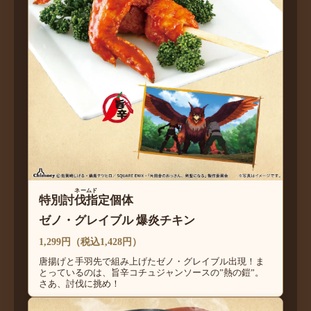
ネームド
特別討
伐指
定個体
ゼノ・グレイブル 爆炎チキン
1,299円（税込1,428円）
唐揚げと手羽先で組み上げたゼノ・グレイブル出現！ま
とっているのは、旨辛コチュジャンソースの”熱の鎧”。
さあ、討伐に挑め！