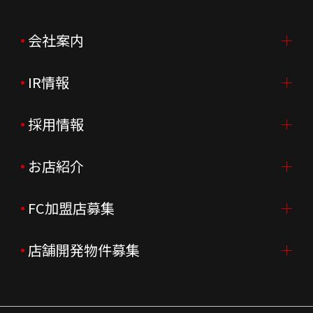
会社案内
IR情報
会社案内TOP
ご挨拶
採用情報
IR情報TOP
会社概要
ニュースリリース
お店紹介
採用情報TOP
会社沿革
月次売上
新卒採用
FC加盟店募集
店舗を探す・予約する
企業理念
決算資料
中途採用
よくあるご質問
店舗開発物件募集
FC加盟店募集TOP
組織図
株主様情報
外国籍正社員採用
特徴と差別化
店舗開発物件募集TOP