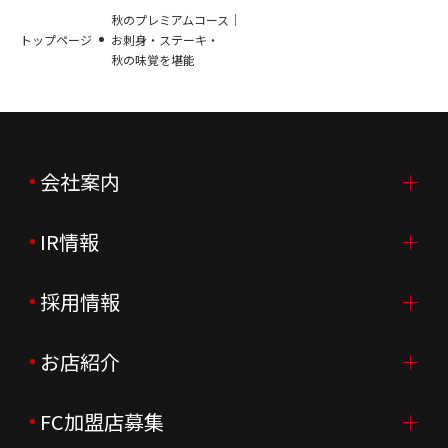
秋のプレミアムコース｜
トップページ
お刺身・ステーキ・
秋の味覚を堪能
会社案内
IR情報
会社案内TOP
ご挨拶
採用情報
IR情報TOP
会社概要
ニュースリリース
お店紹介
採用情報TOP
会社沿革
月次売上
新卒採用
FC加盟店募集
店舗を探す・予約する