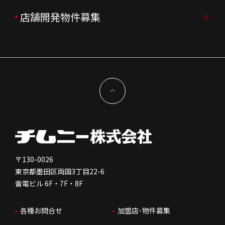
企業理念
決算資料
中途採用
よくあるご質問
店舗開発物件募集
FC加盟店募集TOP
組織図
株主様情報
外国籍正社員採用
特徴と差別化
店舗開発物件募集TOP
サステナビリティ
IRイベント
キャスト採用
加盟から出店まで
物件開発お問合せ
新型コロナウイルス対応
コーポレートガバナンス
メッセージ
契約条件について
健康経営
電子公告
会社を知る
独立支援について
免責事項
人を知る
FC加盟店お問合せ
〒130-0026
東京都墨田区両国3丁目22-6
株価情報
雷電ビル 6F・7F・8F
はたらく環境
各種お問合せ
加盟店･物件募集
IRお問合せ
人財育成