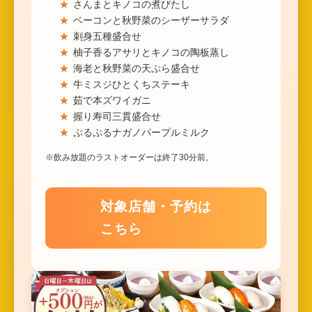
さんまとキノコの煮びたし
ベーコンと秋野菜のシーザーサラダ
刺身五種盛合せ
柚子香るアサリとキノコの陶板蒸し
海老と秋野菜の天ぷら盛合せ
牛ミスジひとくちステーキ
茹で本ズワイガニ
握り寿司三貫盛合せ
ぷるぷるナガノパープルミルク
※飲み放題のラストオーダーは終了30分前。
対象店舗・予約は
こちら