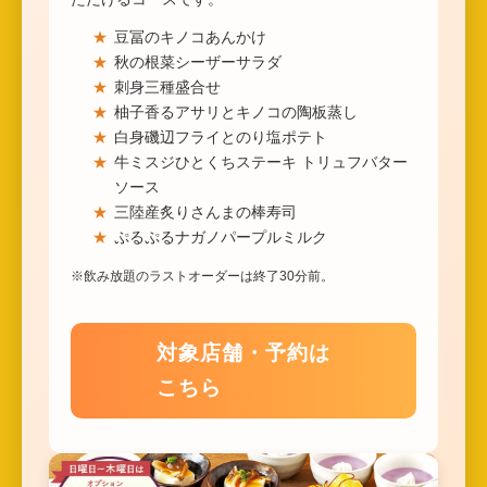
豆冨のキノコあんかけ
秋の根菜シーザーサラダ
刺身三種盛合せ
柚子香るアサリとキノコの陶板蒸し
白身磯辺フライとのり塩ポテト
牛ミスジひとくちステーキ トリュフバター
ソース
三陸産炙りさんまの棒寿司
ぷるぷるナガノパープルミルク
※飲み放題のラストオーダーは終了30分前。
対象店舗・予約は
こちら