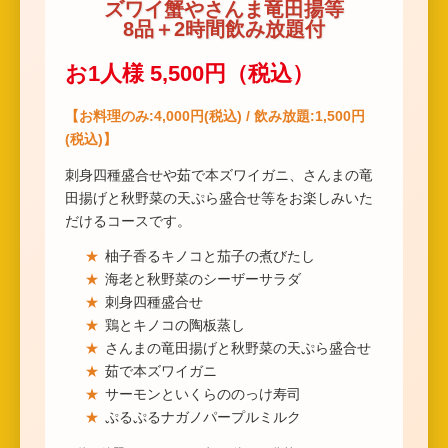
ズワイ蟹やさんま竜田揚等
8品＋2時間飲み放題付
お1人様 5,500円（税込）
【お料理のみ:4,000円(税込) / 飲み放題:1,500円
(税込)】
刺身四種盛合せや茹で本ズワイガニ、さんまの竜
田揚げと秋野菜の天ぷら盛合せ等をお楽しみいた
だけるコースです。
柚子香るキノコと茄子の煮びたし
海老と秋野菜のシーザーサラダ
刺身四種盛合せ
鶏とキノコの陶板蒸し
さんまの竜田揚げと秋野菜の天ぷら盛合せ
茹で本ズワイガニ
サーモンといくらののっけ寿司
ぷるぷるナガノパープルミルク