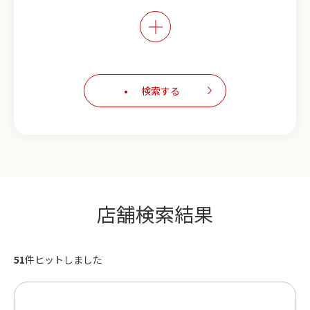
喫煙可能※
こだわりの店内※
カウンター席あり
検索する
キャッシュレス決済対応
スマホでオーダー可能
フェアメニュー実施中
生ビールが安い
店舗検索結果
単品飲み放題あり※
51
件ヒットしました
食べ放題プランあり
活魚が食べられる