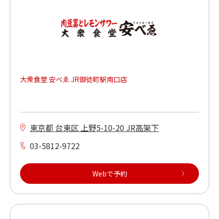
焼肉が食べられる
本格洋食が食べられる
大衆食堂 安べゑ JR御徒町駅南口店
もんじゃ焼きが食べられる
キッズメニューあり
東京都 台東区 上野5-10-20 JR高架下
ご当地メニューあり
03-5812-9722
Webで予約
車いすでご利用ができる
多目的トイレがある（店内又は同ビル）