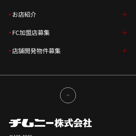
3. お問い合わせ
窓口：総務部 個人情報管理担当
会社概要
ニュースリリース
お店紹介
採用情報TOP
サイトポリシー
会社沿革
月次売上
新卒採用
FC加盟店募集
店舗を探す・予約する
企業理念
決算資料
中途採用
よくあるご質問
店舗開発物件募集
FC加盟店募集TOP
■当サイトにおける個人情報の種類
お名前・ご住所・会社名・部門名・電話番号・FAX番号・
組織図
株主様情報
外国籍正社員採用
携帯電話番号・年齢・性別・電子メールアドレスです。
特徴と差別化
店舗開発物件募集TOP
サステナビリティ
IRイベント
キャスト採用
加盟から出店まで
物件開発お問合せ
■個人（顧客）情報の収集
お問合せやお客様へのサービス及び情報の提供を行う為
新型コロナウイルス対応
コーポレートガバナンス
メッセージ
に、お客様から入力いただいたくことがあります。
契約条件について
健康経営
電子公告
会社を知る
独立支援について
■個人（顧客）情報の利用目的
1.
お客様からのお問合せ・ご意見への回答のため。
免責事項
人を知る