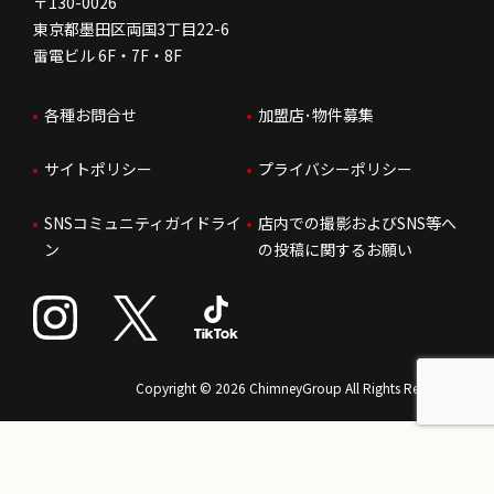
FC加盟店お問合せ
〒130-0026
2.
ご本人であるかどうかの確認のため。
東京都墨田区両国3丁目22-6
3.
サービスのご案内や新任店長ご挨拶などの目的のた
株価情報
雷電ビル 6F・7F・8F
はたらく環境
め。
4.
お客様からのご予約にかかわる業務のため。
各種お問合せ
加盟店･物件募集
IRお問合せ
人財育成
※
ご意見ご要望にお答えするため、弊社社員からご連絡
を差し上げる場合もございます。
サイトポリシー
プライバシーポリシー
サステナビリティ
SNSコミュニティガイドライ
店内での撮影およびSNS等へ
■個人情報の管理方法
ン
の投稿に関するお願い
お客様からいただいた個人情報の管理につきましては細心
の注意を払い万全を尽くし、お客様の許可なしに、第三者
へ開示することはありません。 又、下記事項につきまし
ては、事前の許可なく情報を開示することがあります。
・
当社のアンケート集計委託業者につきましては、機密保
Copyright © 2026 ChimneyGroup All Rights Reserved.
持契約を交わした上で個人情報の管理業務を委託させ
ていただく場合もございます。
・
法令等により必要と判断される場合や公的機関（警
察・裁判所・検察庁等）から、登録内容について開示