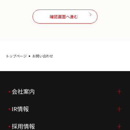
1. 個人情報の安全管理
確認画面へ進む
個人情報を適切に管理することにより、個人情報の漏洩、
紛失、破壊、改ざんおよび個人情報への不正アクセスを防
止することに努めます。
2. 個人情報の適切な取扱い
トップページ
お問い合わせ
個人情報を直接収集させていただく際には、利用目的を明
確に致します。 個人情報を利用目的の範囲内に限定して利
用致します。 個人情報を偽りその他の不正な手段により入
手致しません。 正当な理由がある場合を除き、個人情報を
同意を得ずに第三者に開示または提供致しません。 個人
会社案内
情報についての開示・訂正・削除請求、および利用停止・
第三者提供中止請求に対し迅速に対応致します。 必要以上
の情報は保有致しません。 個人情報に関するご指摘に対
IR情報
会社案内TOP
して真摯に対応致します。
ご挨拶
採用情報
IR情報TOP