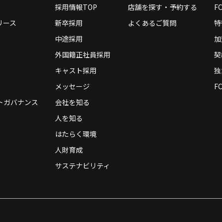
採用情報TOP
店舗を探す・予約する
F
リース
新卒採用
よくあるご質問
特
中途採用
加
情報の提供を行う為に、お客様から入力いただいたくことがあります。
外国籍正社員採用
契
キャスト採用
独
メッセージ
F
見への回答のため。
トガバナンス
会社を知る
のため。
人を知る
ご挨拶などの目的のため。
はたらく環境
る業務のため。
人財育成
め、弊社社員からご連絡を差し上げる場合もございます。
サステナビリティ
理につきましては細心の注意を払い万全を尽くし、お客様の許可なしに
の許可なく情報を開示することがあります。