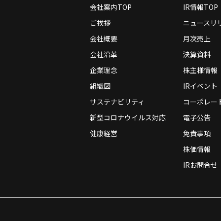
会社案内TOP
IR情報TOP
ご挨拶
ニュースリ
■個人（顧客）情報の収集
会社概要
月次売上
お問合せやお客様へのサービス及び
会社沿革
決算資料
企業理念
株主様情報
■個人（顧客）情報の利用目的
組織図
IRイベント
1.
お客様からのお問合せ・ご意
サステナビリティ
コーポレー
2.
ご本人であるかどうかの確認
新型コロナウイルス対応
電子公告
3.
サービスのご案内や新任店長
健康経営
免責事項
4.
お客様からのご予約にかかわ
株価情報
※
ご意見ご要望にお答えするた
IRお問合せ
■個人情報の管理方法
お客様からいただいた個人情報の管
又、下記事項につきましては、事前