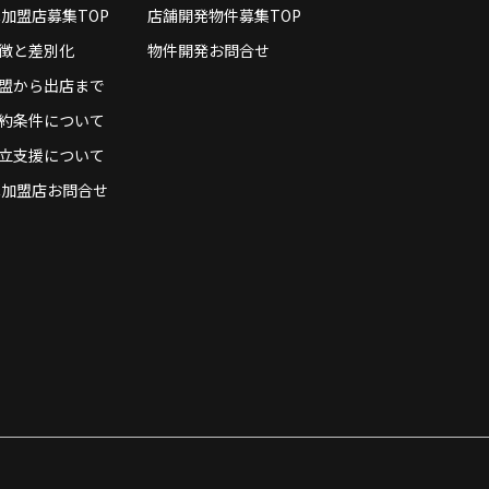
C加盟店募集TOP
店舗開発物件募集TOP
徴と差別化
物件開発お問合せ
盟から出店まで
約条件について
立支援について
C加盟店お問合せ
、第三者へ開示することはありません。