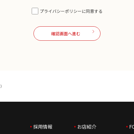
り、個人情報の漏洩、紛失、破壊、改ざんおよび個人情報への不正アク
プライバシーポリシーに同意する
には、利用目的を明確に致します。 個人情報を利用目的の範囲内に限定
確認画面へ進む
ん。 正当な理由がある場合を除き、個人情報を同意を得ずに第三者に
び利用停止・第三者提供中止請求に対し迅速に対応致します。 必要以
します。
集）
採用情報
お店紹介
F
話番号・FAX番号・携帯電話番号・年齢・性別・電子メールアドレスで