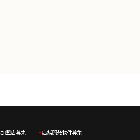
セスを防止することに努めます。
して利用致します。 個人情報を偽りそ
開示または提供致しません。 個人情報に
上の情報は保有致しません。 個人情報に
C加盟店募集
店舗開発物件募集
す。