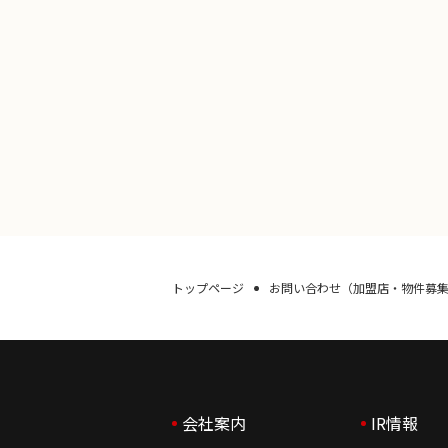
個人情報を適切に管理することによ
2. 個人情報の適切な取扱い
個人情報を直接収集させていただく際
の他の不正な手段により入手致しませ
ついての開示・訂正・削除請求、およ
関するご指摘に対して真摯に対応致
3. お問い合わせ
窓口：総務部 個人情報管理担当
トップページ
お問い合わせ（加盟店・物件募
サイトポリシー
■当サイトにおける個人情報の種類
会社案内
IR情報
お名前・ご住所・会社名・部門名・電