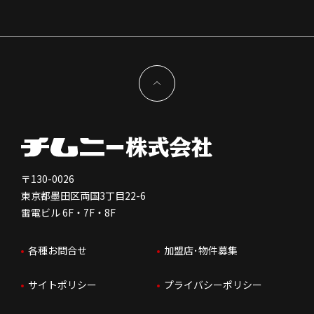
組織図
株主様情報
外国籍正社員採用
特徴と差別化
店舗開発物件募集TOP
サステナビリティ
IRイベント
キャスト採用
加盟から出店まで
物件開発お問合せ
新型コロナウイルス対応
コーポレートガバナンス
メッセージ
契約条件について
健康経営
電子公告
会社を知る
独立支援について
免責事項
人を知る
FC加盟店お問合せ
〒130-0026
東京都墨田区両国3丁目22-6
株価情報
雷電ビル 6F・7F・8F
はたらく環境
各種お問合せ
加盟店･物件募集
IRお問合せ
人財育成
サイトポリシー
プライバシーポリシー
サステナビリティ