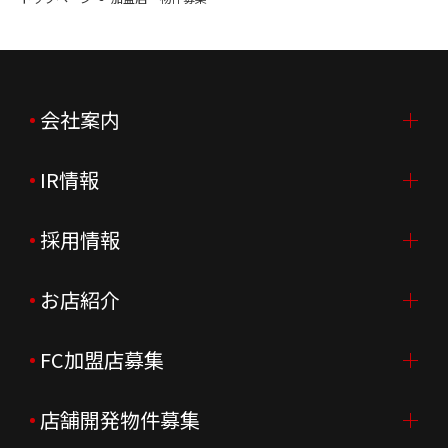
会社案内
IR情報
会社案内TOP
ご挨拶
採用情報
IR情報TOP
会社概要
ニュースリリース
お店紹介
採用情報TOP
会社沿革
月次売上
新卒採用
FC加盟店募集
店舗を探す・予約する
企業理念
決算資料
中途採用
よくあるご質問
店舗開発物件募集
FC加盟店募集TOP