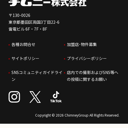
免責事項
人を知る
FC加盟店お問合せ
〒130-0026
東京都墨田区両国3丁目22-6
株価情報
雷電ビル 6F・7F・8F
はたらく環境
各種お問合せ
加盟店･物件募集
IRお問合せ
人財育成
サイトポリシー
プライバシーポリシー
サステナビリティ
SNSコミュニティガイドライ
店内での撮影およびSNS等へ
ン
の投稿に関するお願い
Copyright © 2026 ChimneyGroup All Rights Reserved.