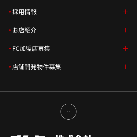
ご挨拶
採用情報
IR情報TOP
会社概要
ニュースリリース
お店紹介
採用情報TOP
会社沿革
月次売上
新卒採用
FC加盟店募集
店舗を探す・予約する
企業理念
決算資料
中途採用
よくあるご質問
店舗開発物件募集
FC加盟店募集TOP
組織図
株主様情報
外国籍正社員採用
特徴と差別化
店舗開発物件募集TOP
サステナビリティ
IRイベント
キャスト採用
加盟から出店まで
物件開発お問合せ
新型コロナウイルス対応
コーポレートガバナンス
メッセージ
契約条件について
健康経営
電子公告
会社を知る
独立支援について