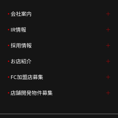
会社案内
IR情報
会社案内TOP
ご挨拶
採用情報
IR情報TOP
会社概要
ニュースリリース
お店紹介
採用情報TOP
会社沿革
月次売上
新卒採用
FC加盟店募集
店舗を探す・予約する
企業理念
決算資料
中途採用
よくあるご質問
店舗開発物件募集
FC加盟店募集TOP
組織図
株主様情報
外国籍正社員採用
特徴と差別化
店舗開発物件募集TOP