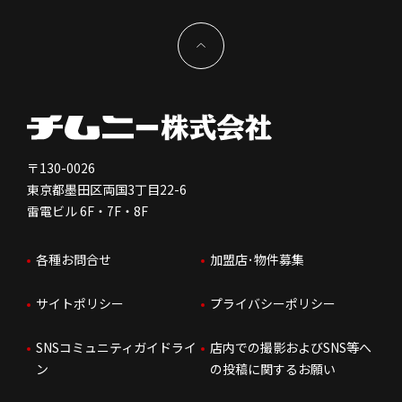
サステナビリティ
IRイベント
キャスト採用
加盟から出店まで
物件開発お問合せ
新型コロナウイルス対応
コーポレートガバナンス
メッセージ
契約条件について
健康経営
電子公告
会社を知る
独立支援について
免責事項
人を知る
FC加盟店お問合せ
〒130-0026
東京都墨田区両国3丁目22-6
株価情報
雷電ビル 6F・7F・8F
はたらく環境
各種お問合せ
加盟店･物件募集
IRお問合せ
人財育成
サイトポリシー
プライバシーポリシー
サステナビリティ
SNSコミュニティガイドライ
店内での撮影およびSNS等へ
ン
の投稿に関するお願い