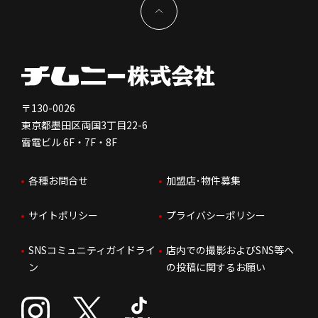
新型コロナウイルス対応
コーポレートガバナンス
メッセージ
契約条件について
健康経営
電子公告
会社を知る
独立支援について
免責事項
人を知る
FC加盟店お問合せ
〒130-0026
東京都墨田区両国3丁目22-6
株価情報
雷電ビル 6F・7F・8F
はたらく環境
各種お問合せ
加盟店･物件募集
IRお問合せ
人財育成
サイトポリシー
プライバシーポリシー
サステナビリティ
SNSコミュニティガイドライ
店内での撮影およびSNS等へ
ン
の投稿に関するお願い