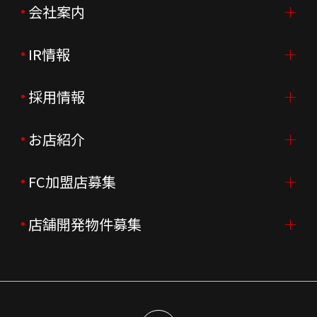
会社案内
IR情報
会社案内TOP
ご挨拶
採用情報
IR情報TOP
会社概要
ニュースリリース
お店紹介
採用情報TOP
会社沿革
月次売上
新卒採用
FC加盟店募集
店舗を探す・予約する
企業理念
決算資料
中途採用
よくあるご質問
店舗開発物件募集
FC加盟店募集TOP
組織図
株主様情報
外国籍正社員採用
特徴と差別化
店舗開発物件募集TOP
サステナビリティ
IRイベント
キャスト採用
加盟から出店まで
物件開発お問合せ