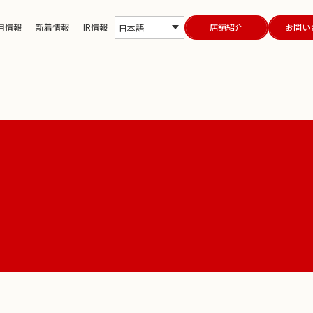
用情報
新着情報
IR情報
店舗紹介
お問い
日本語
n