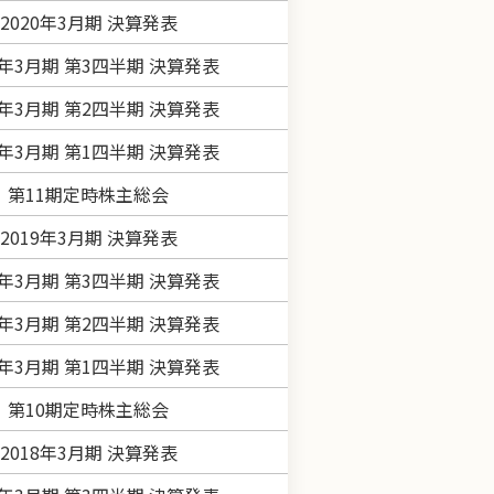
2020年3月期 決算発表
0年3月期 第3四半期 決算発表
0年3月期 第2四半期 決算発表
0年3月期 第1四半期 決算発表
第11期定時株主総会
2019年3月期 決算発表
9年3月期 第3四半期 決算発表
9年3月期 第2四半期 決算発表
9年3月期 第1四半期 決算発表
第10期定時株主総会
2018年3月期 決算発表