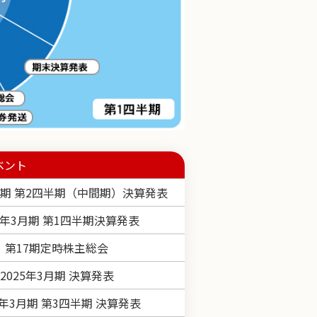
ベント
3月期 第2四半期（中間期）決算発表
26年3月期 第1四半期決算発表
第17期定時株主総会
2025年3月期 決算発表
5年3月期 第3四半期 決算発表