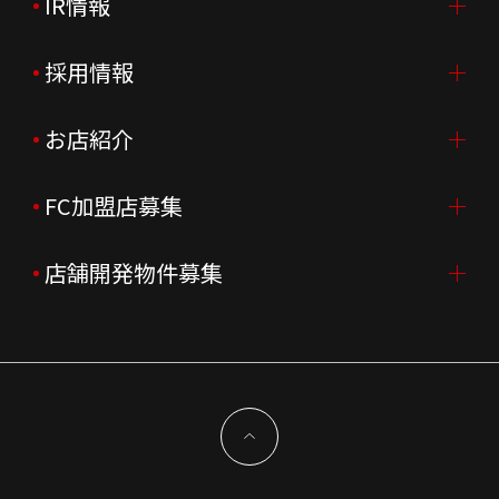
IR情報
会社案内TOP
ご挨拶
採用情報
IR情報TOP
会社概要
ニュースリリース
お店紹介
採用情報TOP
会社沿革
月次売上
新卒採用
FC加盟店募集
店舗を探す・予約する
企業理念
決算資料
中途採用
よくあるご質問
店舗開発物件募集
FC加盟店募集TOP
組織図
株主様情報
外国籍正社員採用
特徴と差別化
店舗開発物件募集TOP
サステナビリティ
IRイベント
キャスト採用
加盟から出店まで
物件開発お問合せ
新型コロナウイルス対応
コーポレートガバナンス
メッセージ
契約条件について