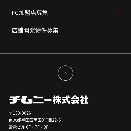
会社沿革
月次売上
新卒採用
FC加盟店募集
店舗を探す・予約する
企業理念
決算資料
中途採用
よくあるご質問
店舗開発物件募集
FC加盟店募集TOP
組織図
株主様情報
外国籍正社員採用
特徴と差別化
店舗開発物件募集TOP
サステナビリティ
IRイベント
キャスト採用
加盟から出店まで
物件開発お問合せ
新型コロナウイルス対応
コーポレートガバナンス
メッセージ
契約条件について
健康経営
電子公告
会社を知る
独立支援について
免責事項
人を知る
FC加盟店お問合せ
〒130-0026
東京都墨田区両国3丁目22-6
株価情報
雷電ビル 6F・7F・8F
はたらく環境