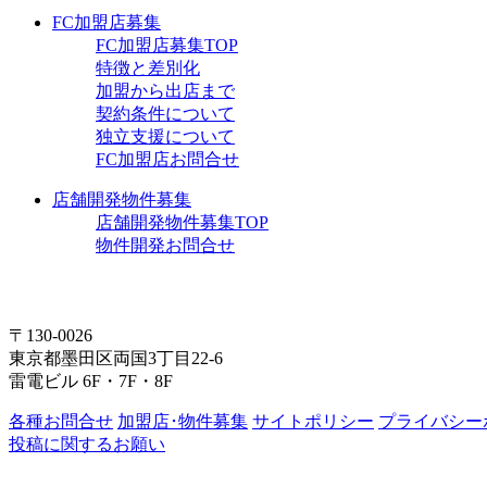
FC加盟店募集
FC加盟店募集TOP
特徴と差別化
加盟から出店まで
契約条件について
独立支援について
FC加盟店お問合せ
店舗開発物件募集
店舗開発物件募集TOP
物件開発お問合せ
〒130-0026
東京都墨田区両国3丁目22-6
雷電ビル 6F・7F・8F
各種お問合せ
加盟店･物件募集
サイトポリシー
プライバシー
投稿に関するお願い