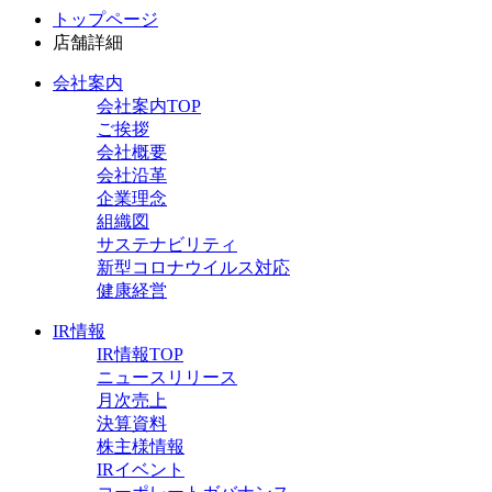
トップページ
店舗詳細
会社案内
会社案内TOP
ご挨拶
会社概要
会社沿革
企業理念
組織図
サステナビリティ
新型コロナウイルス対応
健康経営
IR情報
IR情報TOP
ニュースリリース
月次売上
決算資料
株主様情報
IRイベント