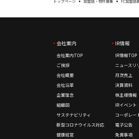
トップページ
加盟店・物件募集
FC加盟店
会社案内
IR情報
会社案内TOP
IR情報TOP
ご挨拶
ニュースリ
会社概要
月次売上
会社沿革
決算資料
企業理念
株主様情報
組織図
IRイベント
サステナビリティ
コーポレー
新型コロナウイルス対応
電子公告
健康経営
免責事項