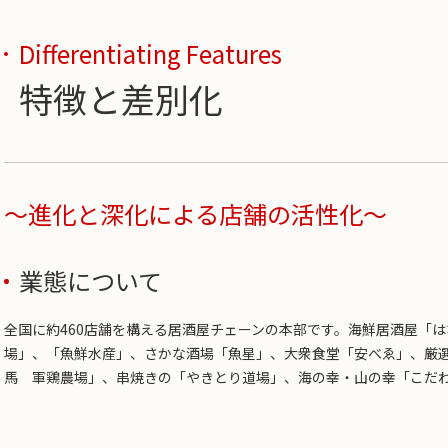
Differentiating Features
特徴と差別化
～進化と深化による店舗の活性化～
業態について
全国に約460店舗を構える居酒屋チェーンの本部です。海鮮居酒屋「
場」、「魚鮮水産」、さかな酒場「魚星」、大衆食堂「安べゑ」、厳
馬 軍鶏農場」、串焼きの「やきとり道場」、海の幸・山の幸「こだ