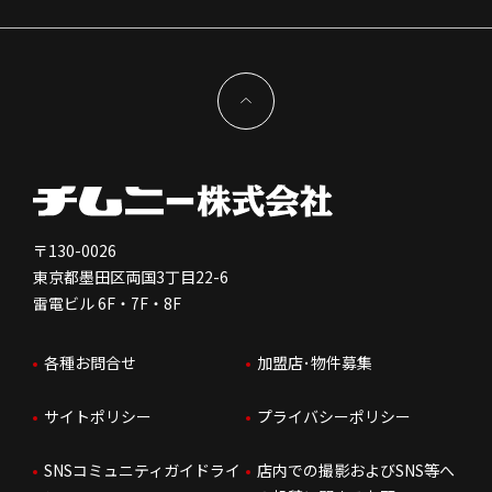
特徴と差別化
店舗開発物件募集TOP
サステナビリティ
IRイベント
キャスト採用
加盟から出店まで
物件開発お問合せ
新型コロナウイルス対応
コーポレートガバナンス
メッセージ
契約条件について
健康経営
電子公告
会社を知る
独立支援について
免責事項
人を知る
FC加盟店お問合せ
〒130-0026
東京都墨田区両国3丁目22-6
株価情報
雷電ビル 6F・7F・8F
はたらく環境
各種お問合せ
加盟店･物件募集
IRお問合せ
人財育成
サイトポリシー
プライバシーポリシー
サステナビリティ
SNSコミュニティガイドライ
店内での撮影およびSNS等へ