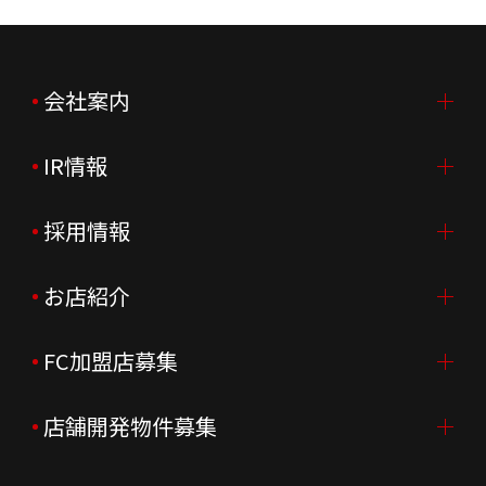
会社案内
IR情報
会社案内TOP
ご挨拶
採用情報
IR情報TOP
会社概要
ニュースリリース
お店紹介
採用情報TOP
会社沿革
月次売上
新卒採用
FC加盟店募集
店舗を探す・予約する
企業理念
決算資料
中途採用
よくあるご質問
店舗開発物件募集
FC加盟店募集TOP
組織図
株主様情報
外国籍正社員採用