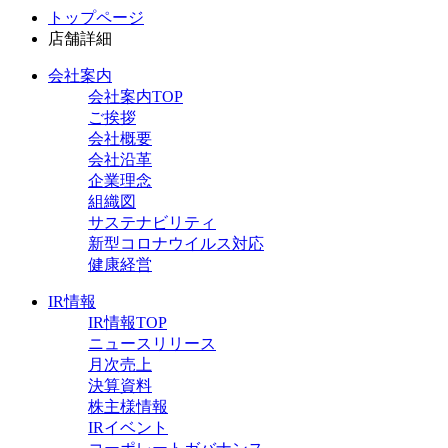
トップページ
店舗詳細
会社案内
会社案内TOP
ご挨拶
会社概要
会社沿革
企業理念
組織図
サステナビリティ
新型コロナウイルス対応
健康経営
IR情報
IR情報TOP
ニュースリリース
月次売上
決算資料
株主様情報
IRイベント