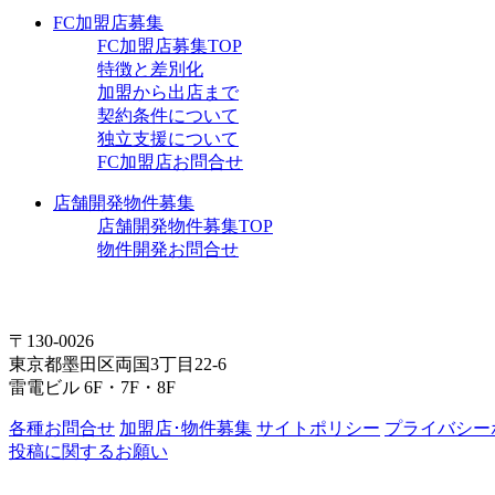
FC加盟店募集
FC加盟店募集TOP
特徴と差別化
加盟から出店まで
契約条件について
独立支援について
FC加盟店お問合せ
店舗開発物件募集
店舗開発物件募集TOP
物件開発お問合せ
〒130-0026
東京都墨田区両国3丁目22-6
雷電ビル 6F・7F・8F
各種お問合せ
加盟店･物件募集
サイトポリシー
プライバシー
投稿に関するお願い