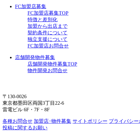
FC加盟店募集
FC加盟店募集TOP
特徴と差別化
加盟から出店まで
契約条件について
独立支援について
FC加盟店お問合せ
店舗開発物件募集
店舗開発物件募集TOP
物件開発お問合せ
〒130-0026
東京都墨田区両国3丁目22-6
雷電ビル 6F・7F・8F
各種お問合せ
加盟店･物件募集
サイトポリシー
プライバシー
投稿に関するお願い