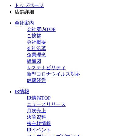
トップページ
店舗詳細
会社案内
会社案内TOP
ご挨拶
会社概要
会社沿革
企業理念
組織図
サステナビリティ
新型コロナウイルス対応
健康経営
IR情報
IR情報TOP
ニュースリリース
月次売上
決算資料
株主様情報
IRイベント