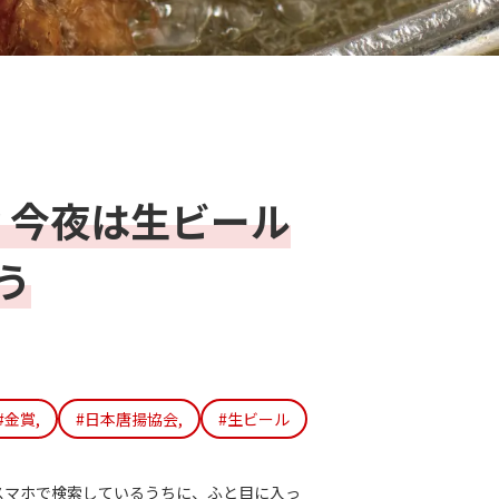
？今夜は生ビール
う
#金賞,
#日本唐揚協会,
#生ビール
スマホで検索しているうちに、ふと目に入っ