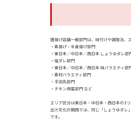
唐揚げ店舗一般部門は、味付けや調理法、
・素揚げ・半身揚げ部門
・東日本／中日本／西日本 しょうゆダレ部
・塩ダレ部門
・東日本／中日本／西日本 味バラエティ部
・素材バラエティ部門
・手羽先部門
・チキン南蛮部門 など
エリア区分は東日本・中日本・西日本の3
出汁文化の関西では、同じ「しょうゆダレ
です。