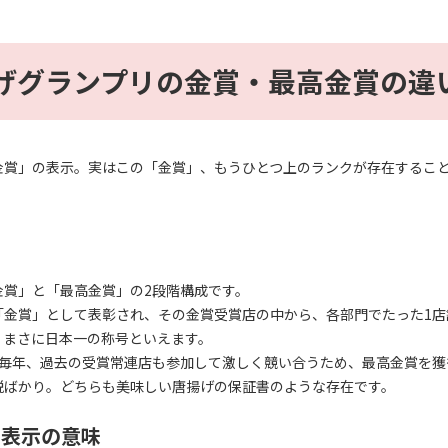
げグランプリの金賞・最高金賞の違
金賞」の表示。実はこの「金賞」、もうひとつ上のランクが存在するこ
ク
金賞」と「最高金賞」の2段階構成です。
「金賞」として表彰され、その金賞受賞店の中から、各部門でたった1店
、まさに日本一の称号といえます。
毎年、過去の受賞常連店も参加して激しく競い合うため、最高金賞を獲
鋭ばかり。どちらも美味しい唐揚げの保証書のような存在です。
」表示の意味