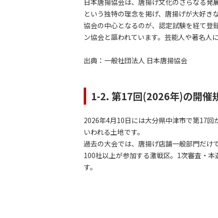
日本唐揚協会は、唐揚げ文化のさらなる発展
という独特の理念を掲げ、唐揚げが大好き
協会の中心となるのが、認定試験を経て登録
ン協会と謳われています。芸能人や著名人
出典：
一般社団法人 日本唐揚協会
1-2. 第17回(2026年)の
2026年4月10日には大分県中津市で第
いわれる土地です。
過去の大会では、唐揚げ店舗一般部門だけで
100社以上が参加する激戦区。1次審査・
す。