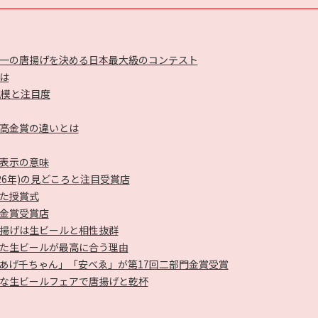
一の唐揚げを決める日本最大級のコンテスト
とは
催規模と注目度
高金賞の違いとは
」表示の意味
26年)の見どころと注目受賞店
れた授賞式
高金賞受賞店
揚げは生ビールと相性抜群
冷えた生ビールが最高に合う理由
からあげ千ちゃん」「安べゑ」が第17回二部門金賞受賞
お得な生ビールフェアで唐揚げと乾杯