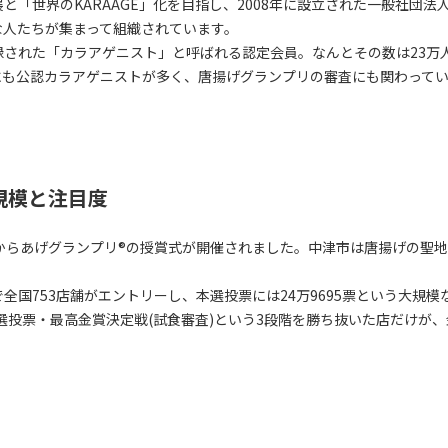
と「世界のKARAAGE」化を目指し、2008年に設立された一般社団
な人たちが集まって組織されています。
された「カラアゲニスト」と呼ばれる認定会員。なんとその数は23万人以
にも公認カラアゲニストが多く、唐揚げグランプリの審査にも関わって
開催規模と注目度
17回からあげグランプリ®の授賞式が開催されました。中津市は唐揚げの
全国753店舗がエントリーし、本選投票には24万9695票という大規
本選投票・最高金賞決定戦(試食審査)という3段階を勝ち抜いた店だけが