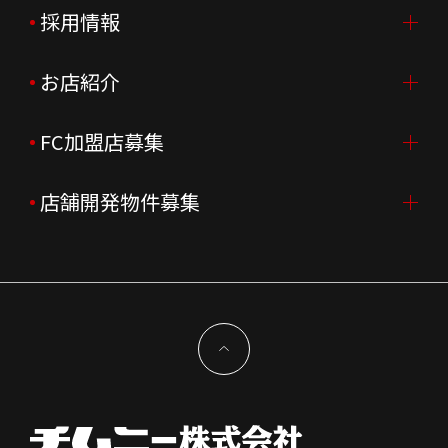
ご挨拶
採用情報
IR情報TOP
会社概要
ニュースリリース
お店紹介
採用情報TOP
会社沿革
月次売上
新卒採用
FC加盟店募集
店舗を探す・予約する
企業理念
決算資料
中途採用
よくあるご質問
店舗開発物件募集
FC加盟店募集TOP
組織図
株主様情報
外国籍正社員採用
特徴と差別化
店舗開発物件募集TOP
サステナビリティ
IRイベント
キャスト採用
加盟から出店まで
物件開発お問合せ
新型コロナウイルス対応
コーポレートガバナンス
メッセージ
契約条件について
健康経営
電子公告
会社を知る
独立支援について