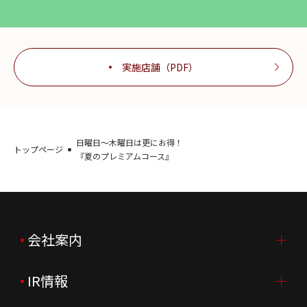
実施店舗（PDF）
日曜日～木曜日は更にお得！
トップページ
『夏のプレミアムコース』
会社案内
IR情報
会社案内TOP