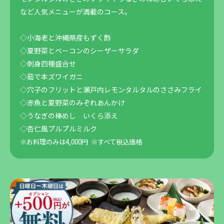
など人気メニューが満載のコース。
◇小海老と沖縄県産もずく酢
◇夏野菜とベーコンのシーザーサラダ
◇刺身四種盛合せ
◇茹で本ズワイガニ
◇穴子のフリットと瀬戸内レモンタルタルのささみフライ
◇赤魚と夏野菜のみぞれあんかけ
◇うなぎの棒めし いくら添え
◇杏仁風プルプルミルク
※お料理のみは4,000円
※すべて税込価格