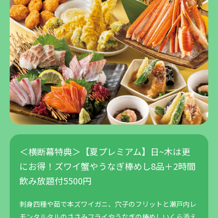
＜横断幕特典＞【夏プレミアム】日~木は更
にお得！ズワイ蟹やうなぎ棒めし8品＋2時間
飲み放題付5500円
刺身四種や茹で本ズワイガニ、穴子のフリットと瀬戸内レ
モンタルタルのささみフライやうなぎの棒めしいくら添え