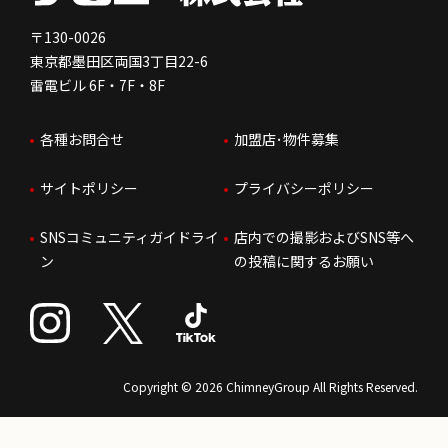
免責事項
人を知る
FC加盟店お問合せ
〒130-0026
東京都墨田区両国3丁目22-6
株価情報
雷電ビル 6F・7F・8F
はたらく環境
各種お問合せ
加盟店･物件募集
IRお問合せ
人財育成
サイトポリシー
プライバシーポリシー
サステナビリティ
SNSコミュニティガイドライ
店内での撮影およびSNS等へ
ン
の投稿に関するお願い
Copyright © 2026 ChimneyGroup All Rights Reserved.