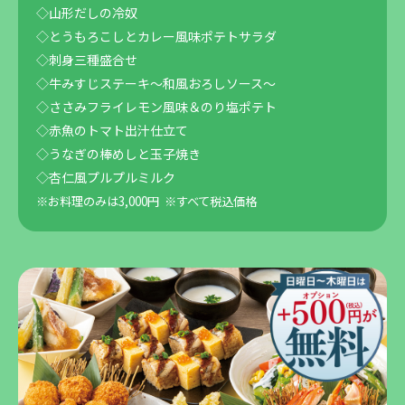
◇山形だしの冷奴
◇とうもろこしとカレー風味ポテトサラダ
◇刺身三種盛合せ
◇牛みすじステーキ～和風おろしソース～
◇ささみフライレモン風味＆のり塩ポテト
◇赤魚のトマト出汁仕立て
◇うなぎの棒めしと玉子焼き
◇杏仁風プルプルミルク
※お料理のみは3,000円
※すべて税込価格