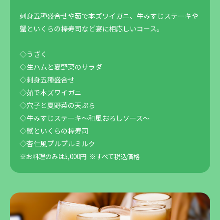
刺身五種盛合せや茹で本ズワイガニ、牛みすじステーキや
蟹といくらの棒寿司など宴に相応しいコース。
◇うざく
◇生ハムと夏野菜のサラダ
◇刺身五種盛合せ
◇茹で本ズワイガニ
◇穴子と夏野菜の天ぷら
◇牛みすじステーキ～和風おろしソース～
◇蟹といくらの棒寿司
◇杏仁風プルプルミルク
※お料理のみは5,000円
※すべて税込価格