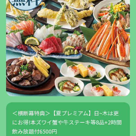
＜横断幕特典＞【夏プレミアム】日~木は更
にお得!本ズワイ蟹や牛ステーキ等8品+2時間
飲み放題付6500円