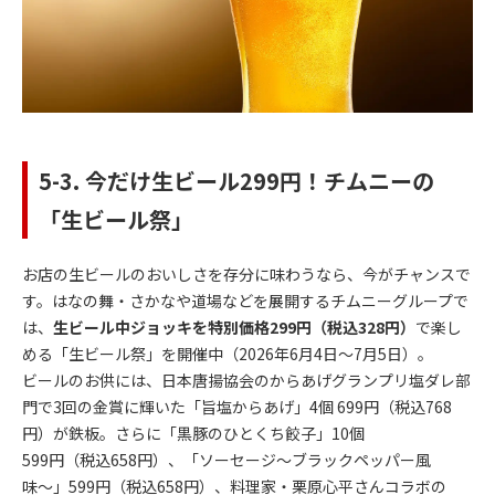
5-3. 今だけ生ビール299円！チムニーの
「生ビール祭」
お店の生ビールのおいしさを存分に味わうなら、今がチャンスで
す。はなの舞・さかなや道場などを展開するチムニーグループで
は、
生ビール中ジョッキを特別価格299円（税込328円）
で楽し
める「生ビール祭」を開催中（2026年6月4日〜7月5日）。
ビールのお供には、日本唐揚協会のからあげグランプリ塩ダレ部
門で3回の金賞に輝いた「旨塩からあげ」4個 699円（税込768
円）が鉄板。さらに「黒豚のひとくち餃子」10個
599円（税込658円）、「ソーセージ〜ブラックペッパー風
味〜」599円（税込658円）、料理家・栗原心平さんコラボの