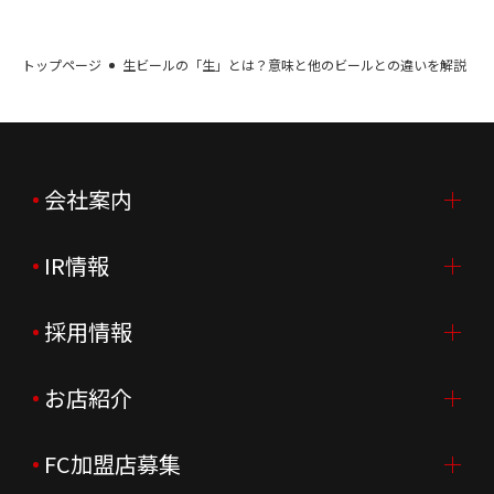
トップページ
生ビールの「生」とは？意味と他のビールとの違いを解説
会社案内
IR情報
会社案内TOP
ご挨拶
採用情報
IR情報TOP
会社概要
ニュースリリース
お店紹介
採用情報TOP
会社沿革
月次売上
新卒採用
FC加盟店募集
店舗を探す・予約する