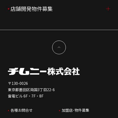
企業理念
決算資料
中途採用
よくあるご質問
店舗開発物件募集
FC加盟店募集TOP
組織図
株主様情報
外国籍正社員採用
特徴と差別化
店舗開発物件募集TOP
サステナビリティ
IRイベント
キャスト採用
加盟から出店まで
物件開発お問合せ
新型コロナウイルス対応
コーポレートガバナンス
メッセージ
契約条件について
健康経営
電子公告
会社を知る
独立支援について
免責事項
人を知る
FC加盟店お問合せ
〒130-0026
東京都墨田区両国3丁目22-6
株価情報
雷電ビル 6F・7F・8F
はたらく環境
各種お問合せ
加盟店･物件募集
IRお問合せ
人財育成