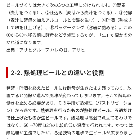
ビールづくりは大きく次の5つの工程に分けられます。①製麦
（麦芽をつくる）、②仕込み（麦芽から麦汁をつくる）、③発酵
（麦汁に酵母を加えアルコールと炭酸を生む）、④貯酒（熟成さ
せて味を仕上げる）、⑤パッケージング（容器に詰める）。この
④から⑤へ移る前に酵母をどう処理するかが、「生」か否かの分
かれ道になります。
出典：
アサヒグループ ハレの日、アサヒ
2-2. 熱処理ビールとの違いと役割
発酵・貯酒を終えたビールには酵母が生きたまま残っており、放
置すると発酵が進んで風味が変わってしまいます。そこで酵母の
働きを止める必要があり、その手段が熱処理（パストリゼーショ
ン）かろ過です。
熱処理を行ったものが熱処理ビール、ろ過だけ
で仕上げたものが生ビール
です。熱処理は高温で煮立てるわけで
はなく、60〜70度ほどの比較的低い温度で行われます。かつては
熱処理が主流でしたが、ろ過技術の進歩で生ビールが広まりまし