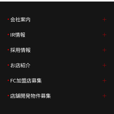
会社案内
IR情報
会社案内TOP
ご挨拶
採用情報
IR情報TOP
会社概要
ニュースリリース
お店紹介
採用情報TOP
会社沿革
月次売上
新卒採用
FC加盟店募集
店舗を探す・予約する
企業理念
決算資料
中途採用
よくあるご質問
店舗開発物件募集
FC加盟店募集TOP
組織図
株主様情報
外国籍正社員採用
特徴と差別化
店舗開発物件募集TOP