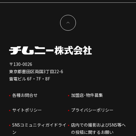
サステナビリティ
IRイベント
キャスト採用
加盟から出店まで
物件開発お問合せ
新型コロナウイルス対応
コーポレートガバナンス
メッセージ
契約条件について
健康経営
電子公告
会社を知る
独立支援について
免責事項
人を知る
FC加盟店お問合せ
〒130-0026
東京都墨田区両国3丁目22-6
株価情報
雷電ビル 6F・7F・8F
はたらく環境
各種お問合せ
加盟店･物件募集
IRお問合せ
人財育成
サイトポリシー
プライバシーポリシー
サステナビリティ
SNSコミュニティガイドライ
店内での撮影およびSNS等へ
ン
の投稿に関するお願い