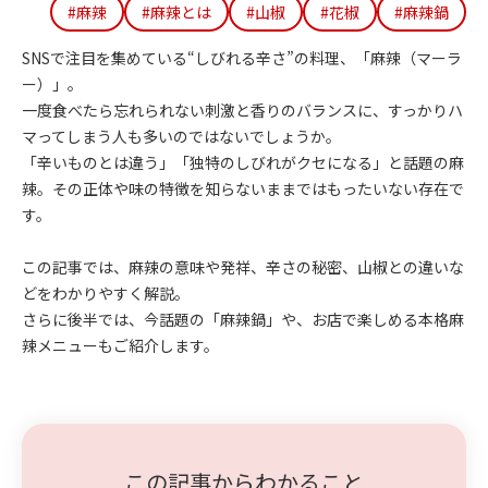
#麻辣
#麻辣とは
#山椒
#花椒
#麻辣鍋
SNSで注目を集めている“しびれる辛さ”の料理、「麻辣（マーラ
ー）」。
一度食べたら忘れられない刺激と香りのバランスに、すっかりハ
マってしまう人も多いのではないでしょうか。
「辛いものとは違う」「独特のしびれがクセになる」と話題の麻
辣。その正体や味の特徴を知らないままではもったいない存在で
す。
この記事では、麻辣の意味や発祥、辛さの秘密、山椒との違いな
どをわかりやすく解説。
さらに後半では、今話題の「麻辣鍋」や、お店で楽しめる本格麻
辣メニューもご紹介します。
この記事からわかること