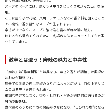
的で奥深い味わいが特徴です。
スープのベースには、鶏ガラや牛骨をじっくり煮込んだ出汁を使
用。
ここに唐辛子や花椒、八角、シナモンなどの香辛料を加えること
で、複雑で香り豊かなスープが生まれます。
辛さだけでなく、スープに溶け込む旨みが麻辣鍋の魅力。
体を芯から温めてくれるため、冬場の人気メニューとしても定番
化しています。
激辛とは違う！麻辣の魅力と中毒性
「麻辣」は“激辛料理”とは異なり、辛さと香りが調和した奥深い
味わいが特徴です。
唐辛子の刺激の後に花椒の香りがふわっと広がり、口の中でリズ
ムのある辛さを感じられます。
単調な辛さではなく、香り・しびれ・旨みが段階的に訪れるのが
麻辣の醍醐味。
食べ進めるうちに辛さの快感がクセになり、“しびれの虜”になる