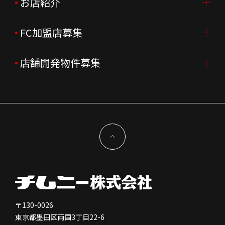
ニュースリリース
お店紹介
採用情報TOP
会社沿革
月次売上
新卒採用
FC加盟店募集
店舗を探す・予約する
企業理念
決算資料
中途採用
よくあるご質問
店舗開発物件募集
FC加盟店募集TOP
組織図
株主様情報
外国籍正社員採用
特徴と差別化
店舗開発物件募集TOP
サステナビリティ
IRイベント
キャスト採用
加盟から出店まで
物件開発お問合せ
新型コロナウイルス対応
コーポレートガバナンス
メッセージ
契約条件について
健康経営
電子公告
会社を知る
独立支援について
免責事項
人を知る
FC加盟店お問合せ
〒130-0026
東京都墨田区両国3丁目22-6