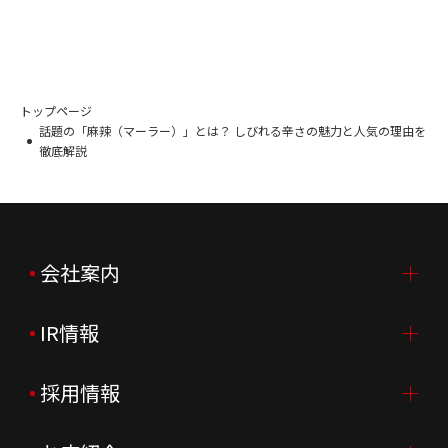
トップページ
話題の「麻辣（マーラー）」とは？ しびれる辛さの魅力と人気の理由を
徹底解説
会社案内
IR情報
会社案内TOP
ご挨拶
採用情報
IR情報TOP
会社概要