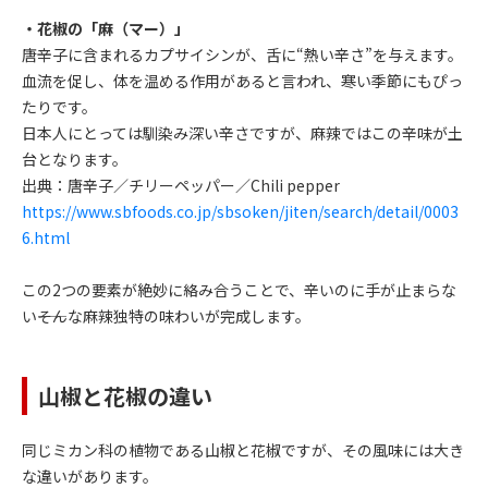
・花椒の「麻（マー）」
唐辛子に含まれるカプサイシンが、舌に“熱い辛さ”を与えます。
血流を促し、体を温める作用があると言われ、寒い季節にもぴっ
たりです。
日本人にとっては馴染み深い辛さですが、麻辣ではこの辛味が土
台となります。
出典：唐辛子／チリーペッパー／Chili pepper
https://www.sbfoods.co.jp/sbsoken/jiten/search/detail/0003
6.html
この2つの要素が絶妙に絡み合うことで、辛いのに手が止まらな
い――そんな麻辣独特の味わいが完成します。
山椒と花椒の違い
同じミカン科の植物である山椒と花椒ですが、その風味には大き
な違いがあります。