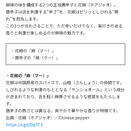
麻辣の味を構成する2つの主役――唐辛子と花椒（ホアジャオ）。
唐辛子は舌を刺激する“辛さ”を、花椒はピリッとしびれる“痺
れ”を担当します。
この2つが合わさることで、ただ辛いだけでなく、奥行きのある
香りと刺激が楽しめるのが麻辣の魅力です。
・花椒の「麻（マー）」
・唐辛子の「辣（ラー）」
・花椒の「麻（マー）」
花椒は中国原産のスパイスで、山椒（さんしょう）の仲間です。
しびれるような刺激のもととなる「サンショオール」という成分
が含まれており、舌を軽く麻痺させるような感覚をもたらしま
す。
唐辛子の熱さとは異なる、爽やかで華やかな香りが特徴です。
出典：花椒（ホアジャオ）／Chinese pepper
https://x.gd/Dq7T2