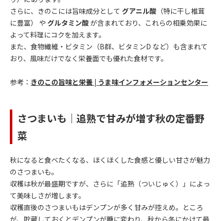
さらに、きのこには旨味成分として
グアニル酸
（特に干し椎茸
に豊富） や
グルタミン酸
が含まれており、これらの相乗効果に
よって料理にコクを加えます。
また、食物繊維・ビタミン（B群、ビタミンD など）も含まれて
おり、風味だけでなく栄養面でも優れた食材です。
参考：
きのこの旨味と栄養 | うま味インフォメーションセンター
さつまいも｜追熟で甘みが増す秋の定番野
菜
秋になると食べたくなる、ほくほくした食感と優しい甘さが魅力
のさつまいも。
収穫は秋が最盛期ですが、さらに「追熟（ついじゅく）」によっ
て美味しさが増します。
収穫直後のさつまいもはデンプンが多く甘みが控えめ。ところ
が、貯蔵しておくとデンプンが糖に変わり、秋から冬にかけて最