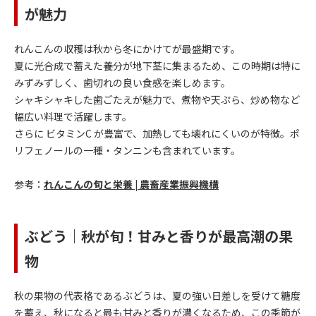
が魅力
れんこんの収穫は秋から冬にかけてが最盛期です。
夏に光合成で蓄えた養分が地下茎に集まるため、この時期は特に
みずみずしく、歯切れの良い食感を楽しめます。
シャキシャキした歯ごたえが魅力で、煮物や天ぷら、炒め物など
幅広い料理で活躍します。
さらに ビタミンC が豊富で、加熱しても壊れにくいのが特徴。ポ
リフェノールの一種・タンニンも含まれています。
参考：
れんこんの旬と栄養 | 農畜産業振興機構
ぶどう｜秋が旬！甘みと香りが最高潮の果
物
秋の果物の代表格であるぶどうは、夏の強い日差しを受けて糖度
を蓄え、秋になると最も甘みと香りが濃くなるため、この季節が