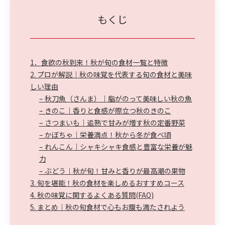
もくじ
1．食欲の秋到来！秋が旬の食材一覧と特徴
2. プロが解説｜秋の味覚を代表する旬の食材と美味
しい理由
– 秋刀魚（さんま）｜脂がのって美味しい秋の魚
– きのこ｜香りと食感が際立つ秋のきのこ
– さつまいも｜追熟で甘みが増す秋の定番野菜
– かぼちゃ｜栄養満点！秋から冬が食べ頃
– れんこん｜シャキシャキ食感と豊富な栄養が魅
力
– ぶどう｜秋が旬！甘みと香りが最高潮の果物
3. 旬を堪能！秋の食材を楽しめるおすすめコース
4. 秋の味覚に関するよくある質問(FAQ)
5. まとめ｜秋の旬食材で心もお腹も満たされよう