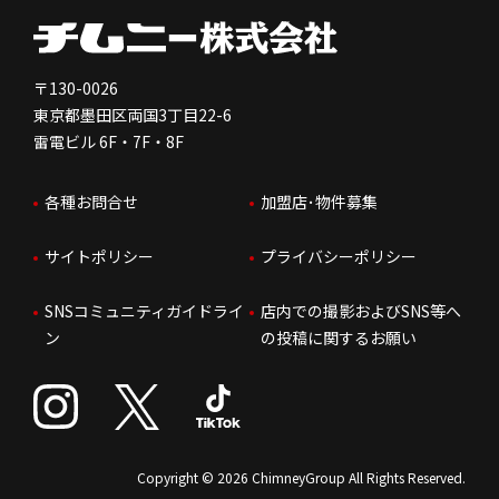
健康経営
電子公告
会社を知る
独立支援について
免責事項
人を知る
FC加盟店お問合せ
〒130-0026
東京都墨田区両国3丁目22-6
株価情報
雷電ビル 6F・7F・8F
はたらく環境
各種お問合せ
加盟店･物件募集
IRお問合せ
人財育成
サイトポリシー
プライバシーポリシー
サステナビリティ
SNSコミュニティガイドライ
店内での撮影およびSNS等へ
ン
の投稿に関するお願い
Copyright © 2026 ChimneyGroup All Rights Reserved.