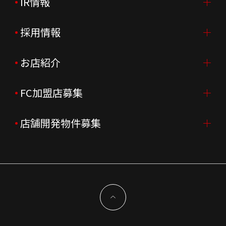
IR情報
会社案内TOP
ご挨拶
採用情報
IR情報TOP
会社概要
ニュースリリース
お店紹介
採用情報TOP
会社沿革
月次売上
新卒採用
FC加盟店募集
店舗を探す・予約する
企業理念
決算資料
中途採用
よくあるご質問
店舗開発物件募集
FC加盟店募集TOP
組織図
株主様情報
外国籍正社員採用
特徴と差別化
店舗開発物件募集TOP
サステナビリティ
IRイベント
キャスト採用
加盟から出店まで
物件開発お問合せ
新型コロナウイルス対応
コーポレートガバナンス
メッセージ
契約条件について