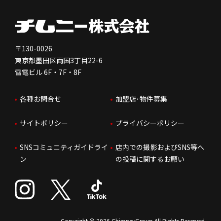
健康経営
電子公告
会社を知る
独立支援について
免責事項
人を知る
FC加盟店お問合せ
〒130-0026
東京都墨田区両国3丁目22-6
株価情報
雷電ビル 6F・7F・8F
はたらく環境
各種お問合せ
加盟店･物件募集
IRお問合せ
人財育成
サイトポリシー
プライバシーポリシー
サステナビリティ
SNSコミュニティガイドライ
店内での撮影およびSNS等へ
ン
の投稿に関するお願い
Copyright © 2026 ChimneyGroup All Rights Reserved.