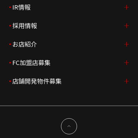
IR情報
会社案内TOP
ご挨拶
採用情報
IR情報TOP
会社概要
ニュースリリース
お店紹介
採用情報TOP
会社沿革
月次売上
新卒採用
FC加盟店募集
店舗を探す・予約する
企業理念
決算資料
中途採用
よくあるご質問
店舗開発物件募集
FC加盟店募集TOP
組織図
株主様情報
外国籍正社員採用
特徴と差別化
店舗開発物件募集TOP
サステナビリティ
IRイベント
キャスト採用
加盟から出店まで
物件開発お問合せ
新型コロナウイルス対応
コーポレートガバナンス
メッセージ
契約条件について