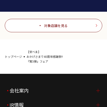
対象店舗を見る
【安べゑ】
トップページ
おかげさまで40周年感謝祭!!
『第5弾』フェア
会社案内
IR情報
会社案内TOP