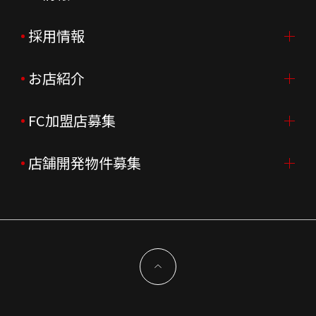
ご挨拶
採用情報
IR情報TOP
会社概要
ニュースリリース
お店紹介
採用情報TOP
会社沿革
月次売上
新卒採用
FC加盟店募集
店舗を探す・予約する
企業理念
決算資料
中途採用
よくあるご質問
店舗開発物件募集
FC加盟店募集TOP
組織図
株主様情報
外国籍正社員採用
特徴と差別化
店舗開発物件募集TOP
サステナビリティ
IRイベント
キャスト採用
加盟から出店まで
物件開発お問合せ
新型コロナウイルス対応
コーポレートガバナンス
メッセージ
契約条件について
健康経営