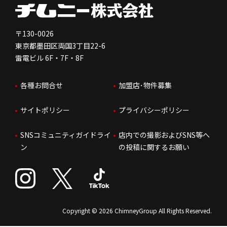
電子公告
会社を知る
独立支援について
免責事項
人を知る
FC加盟店お問合せ
〒130-0026
東京都墨田区両国3丁目22-6
株価情報
雷電ビル 6F・7F・8F
はたらく環境
各種お問合せ
加盟店･物件募集
IRお問合せ
人財育成
サイトポリシー
プライバシーポリシー
サステナビリティ
SNSコミュニティガイドライ
店内での撮影およびSNS等へ
ン
の投稿に関するお願い
Copyright © 2026 ChimneyGroup All Rights Reserved.