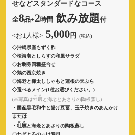
せなど
スタンダードなコース
8
2
飲み放題
全
品
+
時間
付
5,000
<お1人様>
円
(税込)
◇沖縄県産もずく酢
◇桜海老としらすの和風サラダ
◇お刺身四種盛合せ
◇鶏の西京焼き
◇海老と樺太ししゃもと蓮根の天ぷら
◇選べるメイン(1種お選びください。)
かき
(※写真は
牡蠣
と海老とあさりの陶板蒸し)
・国産黒毛和牛と揚げ豆冨、玉子焼きのあんかけ
または
かき
・
牡蠣
と海老とあさりの陶板蒸し
◇ねぎとろのっけ寿司