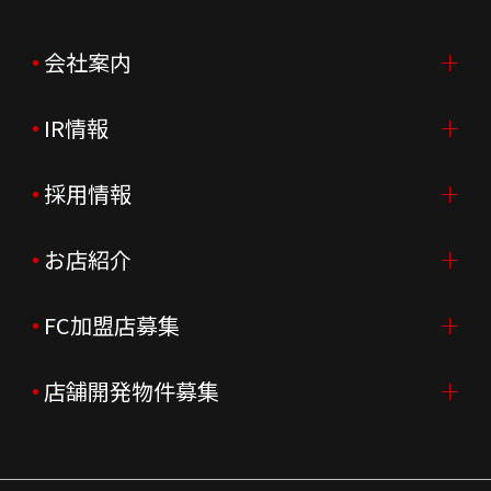
会社案内
IR情報
会社案内TOP
ご挨拶
採用情報
IR情報TOP
会社概要
ニュースリリース
お店紹介
採用情報TOP
会社沿革
月次売上
新卒採用
FC加盟店募集
店舗を探す・予約する
企業理念
決算資料
中途採用
よくあるご質問
店舗開発物件募集
FC加盟店募集TOP
組織図
株主様情報
外国籍正社員採用
特徴と差別化
店舗開発物件募集TOP