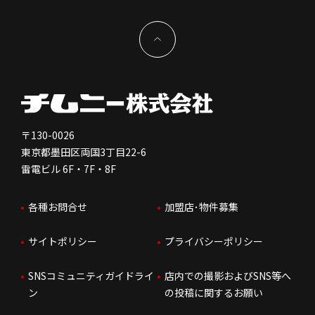
サステナビリティ
IRイベント
キャスト採用
加盟から出店まで
物件開発お問合せ
新型コロナウイルス対応
コーポレートガバナンス
メッセージ
契約条件について
健康経営
電子公告
会社を知る
独立支援について
免責事項
人を知る
FC加盟店お問合せ
〒130-0026
東京都墨田区両国3丁目22-6
株価情報
雷電ビル 6F・7F・8F
はたらく環境
各種お問合せ
加盟店･物件募集
IRお問合せ
人財育成
サイトポリシー
プライバシーポリシー
サステナビリティ
SNSコミュニティガイドライ
店内での撮影およびSNS等へ
ン
の投稿に関するお願い