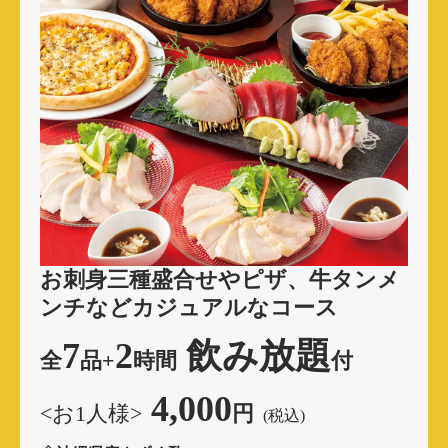
お刺身三種盛合せやピザ、
牛タンメ
ンチなどカジュアルなコース
7
2
飲み放題
全
品
+
時間
付
4,000
<お1人様>
円
(税込)