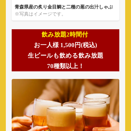
青森県産の炙り金目鯛と二種の葱の出汁しゃぶ
※写真はイメージです。
飲み放題
2
時間付
お一人様
1,500
円
(税込)
生ビールも飲める飲み放題
70
種類以上！