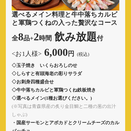
選べるメイン料理と牛中落ちカルビ
と
軍鶏つくねの入った贅沢なコース
8
2
飲み放題
全
品
+
時間
付
6,000
<お1人様>
円
(税込)
◇玉子焼き いくらおろしのせ
◇しらすと有頭海老の彩りサラダ
◇お刺身四種盛合せ
◇牛中落ちカルビと軍鶏つくね鉄板焼き
◇選べるメイン(1種お選びください。)
(※写真は青森県産の炙り金目鯛と二種の葱の出汁
しゃぶ)
・国産サーモンとアボカドとクリームチーズのカル
パッチョ