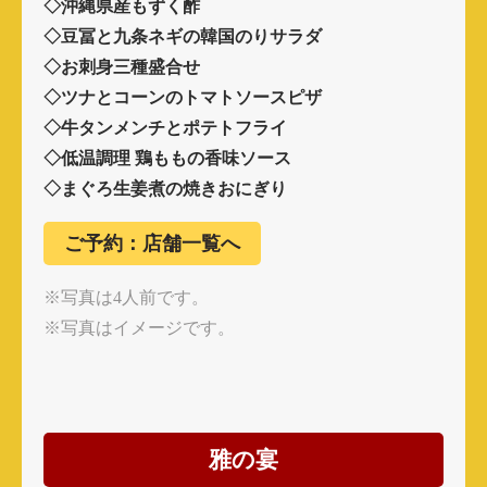
◇沖縄県産もずく酢
◇豆冨と九条ネギの韓国のりサラダ
◇お刺身三種盛合せ
◇ツナとコーンのトマトソースピザ
◇牛タンメンチとポテトフライ
◇低温調理 鶏ももの香味ソース
◇まぐろ生姜煮の焼きおにぎり
ご予約：店舗一覧へ
※写真は4人前です。
※写真はイメージです。
雅の宴