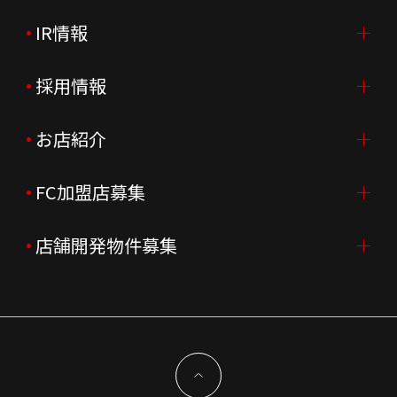
IR情報
会社案内TOP
ご挨拶
採用情報
IR情報TOP
会社概要
ニュースリリース
お店紹介
採用情報TOP
会社沿革
月次売上
新卒採用
FC加盟店募集
店舗を探す・予約する
企業理念
決算資料
中途採用
よくあるご質問
店舗開発物件募集
FC加盟店募集TOP
組織図
株主様情報
外国籍正社員採用
特徴と差別化
店舗開発物件募集TOP
サステナビリティ
IRイベント
キャスト採用
加盟から出店まで
物件開発お問合せ
新型コロナウイルス対応
コーポレートガバナンス
メッセージ
契約条件について