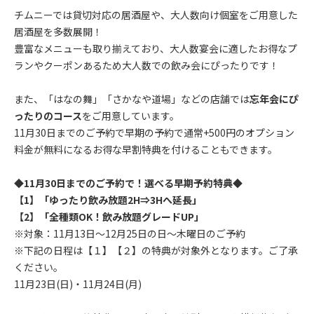
チムニーでは貸切対応の居酒屋や、大人数向け個室をご用意した
居酒屋を多数展開！
豊富なメニューも取り揃えており、大人数宴会に適したお得なプ
ランやクーポンあるため大人数での飲み会にぴったりです！
また、「はなの舞」「さかなや道場」などの店舗では
忘年会にぴ
ったりのコース
をご用意しています。
11月30日までのご予約で早期の予約で通常+500円のオプション
料金が無料になるお得な早割特典を付けることもできます。
◆11月30日までのご予約で！選べる早期予約特典◆
【1】「ゆったり飲み放題2H⇒3Hへ延長」
【2】「全種類OK！飲み放題グレードUP」
※対象：11月13日～12月25日の日～木曜日のご予約
※下記の日程は【１】【２】の特典が対象外となります。ご了承
ください。
11月23日(日)・11月24日(月)