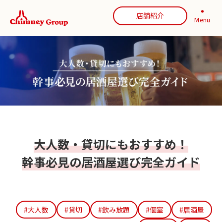
店舗紹介
Menu
大人数・貸切にもおすすめ！
幹事必見の居酒屋選び完全ガイド
#大人数
#貸切
#飲み放題
#個室
#居酒屋