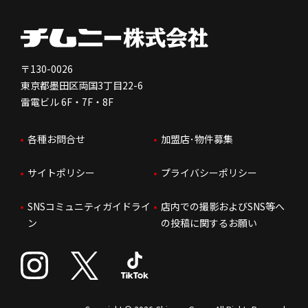
健康経営
電子公告
会社を知る
独立支援について
免責事項
人を知る
FC加盟店お問合せ
〒130-0026
東京都墨田区両国3丁目22-6
株価情報
雷電ビル 6F・7F・8F
はたらく環境
各種お問合せ
加盟店･物件募集
IRお問合せ
人財育成
サイトポリシー
プライバシーポリシー
サステナビリティ
SNSコミュニティガイドライ
店内での撮影およびSNS等へ
ン
の投稿に関するお願い