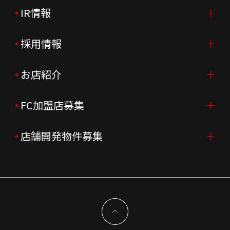
IR情報
会社案内TOP
ご挨拶
採用情報
IR情報TOP
会社概要
ニュースリリース
お店紹介
採用情報TOP
会社沿革
月次売上
新卒採用
FC加盟店募集
店舗を探す・予約する
企業理念
決算資料
中途採用
よくあるご質問
店舗開発物件募集
FC加盟店募集TOP
組織図
株主様情報
外国籍正社員採用
特徴と差別化
店舗開発物件募集TOP
サステナビリティ
IRイベント
キャスト採用
加盟から出店まで
物件開発お問合せ
新型コロナウイルス対応
コーポレートガバナンス
メッセージ
契約条件について