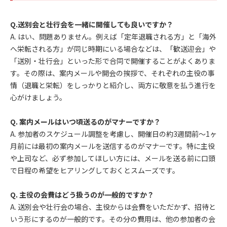
Q.送別会と壮行会を一緒に開催しても良いですか？
A. はい、問題ありません。例えば「定年退職される方」と「海外
へ栄転される方」が同じ時期にいる場合などは、「歓送迎会」や
「送別・壮行会」といった形で合同で開催することがよくありま
す。その際は、案内メールや開会の挨拶で、それぞれの主役の事
情（退職と栄転）をしっかりと紹介し、両方に敬意を払う進行を
心がけましょう。
Q. 案内メールはいつ頃送るのがマナーですか？
A. 参加者のスケジュール調整を考慮し、開催日の約3週間前～1ヶ
月前には最初の案内メールを送信するのがマナーです。特に主役
や上司など、必ず参加してほしい方には、メールを送る前に口頭
で日程の希望をヒアリングしておくとスムーズです。
Q. 主役の会費はどう扱うのが一般的ですか？
A. 送別会や壮行会の場合、主役からは会費をいただかず、招待と
いう形にするのが一般的です。その分の費用は、他の参加者の会