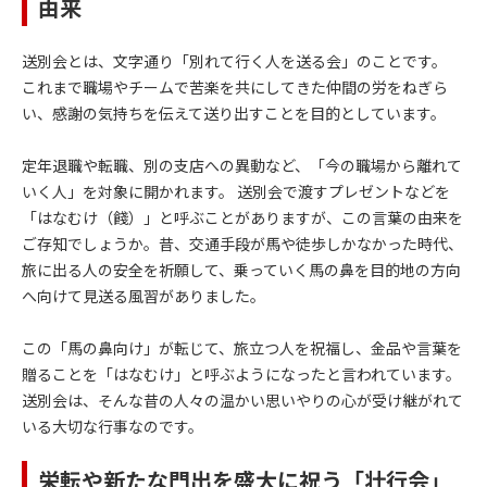
由来
送別会とは、文字通り「別れて行く人を送る会」のことです。
これまで職場やチームで苦楽を共にしてきた仲間の労をねぎら
い、感謝の気持ちを伝えて送り出すことを目的としています。
定年退職や転職、別の支店への異動など、「今の職場から離れて
いく人」を対象に開かれます。 送別会で渡すプレゼントなどを
「はなむけ（餞）」と呼ぶことがありますが、この言葉の由来を
ご存知でしょうか。昔、交通手段が馬や徒歩しかなかった時代、
旅に出る人の安全を祈願して、乗っていく馬の鼻を目的地の方向
へ向けて見送る風習がありました。
この「馬の鼻向け」が転じて、旅立つ人を祝福し、金品や言葉を
贈ることを「はなむけ」と呼ぶようになったと言われています。
送別会は、そんな昔の人々の温かい思いやりの心が受け継がれて
いる大切な行事なのです。
栄転や新たな門出を盛大に祝う「壮行会」