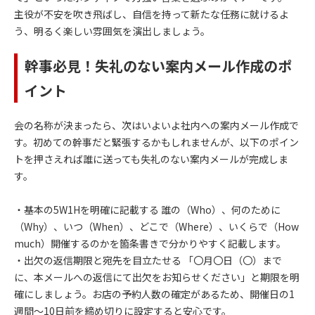
主役が不安を吹き飛ばし、自信を持って新たな任務に就けるよ
う、明るく楽しい雰囲気を演出しましょう。
幹事必見！失礼のない案内メール作成のポ
イント
会の名称が決まったら、次はいよいよ社内への案内メール作成で
す。初めての幹事だと緊張するかもしれませんが、以下のポイン
トを押さえれば誰に送っても失礼のない案内メールが完成しま
す。
・基本の5W1Hを明確に記載する 誰の（Who）、何のために
（Why）、いつ（When）、どこで（Where）、いくらで（How
much）開催するのかを箇条書きで分かりやすく記載します。
・出欠の返信期限と宛先を目立たせる 「〇月〇日（〇）まで
に、本メールへの返信にて出欠をお知らせください」と期限を明
確にしましょう。お店の予約人数の確定があるため、開催日の1
週間～10日前を締め切りに設定すると安心です。