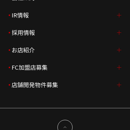
IR情報
会社案内TOP
ご挨拶
採用情報
IR情報TOP
会社概要
ニュースリリース
お店紹介
採用情報TOP
会社沿革
月次売上
新卒採用
FC加盟店募集
店舗を探す・予約する
企業理念
決算資料
中途採用
よくあるご質問
店舗開発物件募集
FC加盟店募集TOP
組織図
株主様情報
外国籍正社員採用
特徴と差別化
店舗開発物件募集TOP
サステナビリティ
IRイベント
キャスト採用
加盟から出店まで
物件開発お問合せ