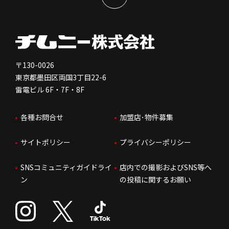
新型コロナウイルス対応
コーポレートガバナンス
メッセージ
契約条件について
健康経営
電子公告
会社を知る
独立支援について
免責事項
人を知る
FC加盟店お問合せ
〒130-0026
東京都墨田区両国3丁目22-6
株価情報
雷電ビル 6F・7F・8F
はたらく環境
各種お問合せ
加盟店･物件募集
IRお問合せ
人財育成
サイトポリシー
プライバシーポリシー
サステナビリティ
SNSコミュニティガイドライ
店内での撮影およびSNS等へ
ン
の投稿に関するお願い