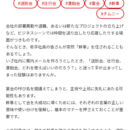
#送別会
#壮行会
#激励会
#宴会
#幹事
#チムニー
会社の部署異動や退職、あるいは新たなプロジェクトの立ち上げ
など、ビジネスシーンでは仲間を送り出したり応援したりする場
面がつきものです。
そんなとき、若手社員の皆さんが突然「幹事」を任されることも
あるでしょう。
いざ社内に案内メールを作ろうとしたとき、「送別会、壮行会、
激励会、どれを使えばいいのだろう？」と迷って手が止まってし
まった経験はありませんか。
宴会の呼び名を間違えてしまうと、主役や上司に失礼にあたる可
能性もあります。
幹事として会を大成功に導くためには、それぞれの言葉の正しい
意味や使い分けを理解し、基本のマナーを押さえておくことが重
要です。