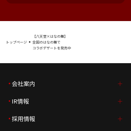
【八天堂×はなの舞】
トップページ
全国のはなの舞で
コラボデザートを発売中
会社案内
IR情報
会社案内TOP
ご挨拶
採用情報
IR情報TOP