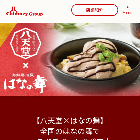
店舗紹介
Menu
【八天堂×はなの舞】
全国のはなの舞で