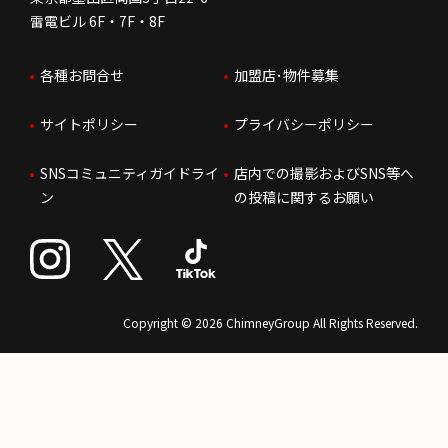
株価情報
雷電ビル 6F・7F・8F
はたらく環境
各種お問合せ
加盟店･物件募集
IRお問合せ
人財育成
サイトポリシー
プライバシーポリシー
サステナビリティ
SNSコミュニティガイドライ
店内での撮影およびSNS等へ
ン
の投稿に関するお願い
Copyright © 2026 ChimneyGroup All Rights Reserved.