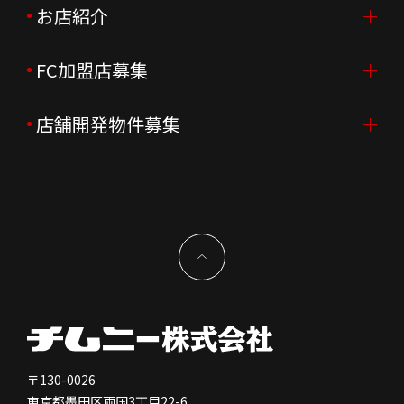
会社概要
ニュースリリース
お店紹介
採用情報TOP
会社沿革
月次売上
新卒採用
FC加盟店募集
店舗を探す・予約する
企業理念
決算資料
中途採用
よくあるご質問
店舗開発物件募集
FC加盟店募集TOP
組織図
株主様情報
外国籍正社員採用
特徴と差別化
店舗開発物件募集TOP
サステナビリティ
IRイベント
キャスト採用
加盟から出店まで
物件開発お問合せ
新型コロナウイルス対応
コーポレートガバナンス
メッセージ
契約条件について
健康経営
電子公告
会社を知る
独立支援について
免責事項
人を知る
FC加盟店お問合せ
〒130-0026
東京都墨田区両国3丁目22-6