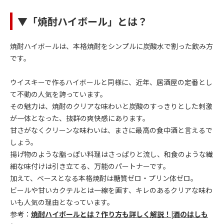
▼「焼酎ハイボール」とは？
焼酎ハイボールは、本格焼酎をシンプルに炭酸水で割った飲み方
です。
ウイスキーで作るハイボールと同様に、近年、居酒屋の定番とし
て不動の人気を誇っています。
その魅力は、焼酎のクリアな味わいと炭酸のすっきりとした刺激
が一体となった、抜群の爽快感にあります。
甘さがなくクリーンな味わいは、まさに最高の食中酒と言えるで
しょう。
揚げ物のような脂っぽい料理はさっぱりと流し、和食のような繊
細な味付けは引き立てる、万能のパートナーです。
加えて、ベースとなる本格焼酎は糖質ゼロ・プリン体ゼロ。
ビールや甘いカクテルとは一線を画す、キレのあるクリアな味わ
いも人気の理由となっています。
参考：
焼酎ハイボールとは？作り方も詳しく解説！|酒のはしも