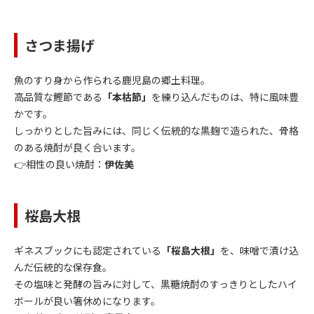
さつま揚げ
魚のすり身から作られる鹿児島の郷土料理。
高品質な鰹節である
「本枯節」
を練り込んだものは、特に風味豊
かです。
しっかりとした旨みには、同じく伝統的な黒麹で造られた、骨格
のある焼酎が良く合います。
👉相性の良い焼酎：
伊佐美
桜島大根
ギネスブックにも認定されている
「桜島大根」
を、味噌で漬け込
んだ伝統的な保存食。
その塩味と発酵の旨みに対して、黒糖焼酎のすっきりとしたハイ
ボールが良い箸休めになります。