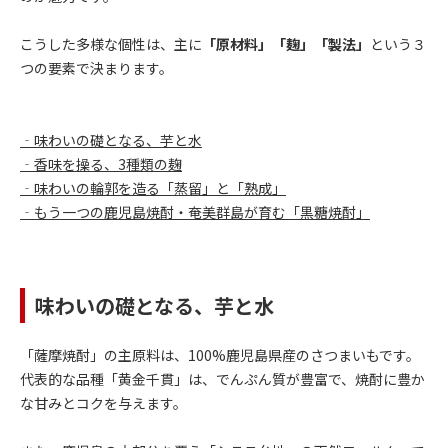
こうした多様な個性は、主に
「原材料」「麹」「製法」
という３
つの要素で決まります。
‐味わいの礎となる、芋と水
‐香味を操る、3種類の麹
‐味わいの輪郭を造る「蒸留」と「熟成」
‐もう一つの鹿児島焼酎・奄美群島が育む「黒糖焼酎」
味わいの礎となる、芋と水
「薩摩焼酎」の主原料は、100%鹿児島県産のさつまいもです。
代表的な品種「黄金千貫」は、でんぷん質が豊富で、焼酎に豊か
な甘みとコクを与えます。