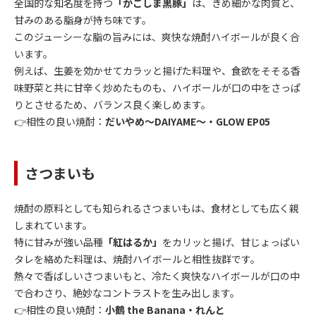
全国的な知名度を持つ
「かごしま黒豚」
は、きめ細かな肉質と、
甘みのある脂身が持ち味です。
このジューシーな脂の旨みには、爽快な焼酎ハイボールが良く合
います。
例えば、生姜を効かせてカラッと揚げた料理や、食欲をそそる香
味野菜と共に甘辛く炒めたものも、ハイボールが口の中をさっぱ
りとさせるため、バランス良く楽しめます。
👉相性の良い焼酎：
だいやめ～DAIYAME～・GLOW EP05
さつまいも
焼酎の原料としても知られるさつまいもは、食材としても広く親
しまれています。
特に甘みが強い品種
「紅はるか」
をカリッと揚げ、甘じょっぱい
タレを絡めた料理は、焼酎ハイボールと相性抜群です。
熱々で香ばしいさつまいもと、冷たく爽快なハイボールが口の中
で合わさり、絶妙なコントラストを生み出します。
👉相性の良い焼酎：
小鶴 the Banana・れんと