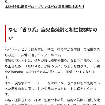
と
本格焼酎は糖質ゼロ・プリン体ゼロ|霧島酒造株式会社
なぜ「香り系」鹿児島焼酎と相性抜群なの
か
ハイボールという飲み方は、特に「香り豊かな焼酎」の個性を楽
しむ上で、非常に適したスタイルです。
炭酸の泡とともに、焼酎が持つ繊細で華やかな香りが穏やかに立
ち上るため、「だいやめ」が持つライチのような香りや、「小鶴
the Banana」のトロピカルな香りも、一層感じやすくなりま
す。
また、炭酸水のニュートラルな味わいが、さつまいもや黒糖とい
った原料由来の優しい甘みや風味をストレートに伝えてくれま
す。
お店で提供される一杯は、温度や氷の質、焼酎と炭酸の適切な比