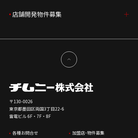
企業理念
決算資料
中途採用
よくあるご質問
店舗開発物件募集
FC加盟店募集TOP
組織図
株主様情報
外国籍正社員採用
特徴と差別化
店舗開発物件募集TOP
サステナビリティ
IRイベント
キャスト採用
加盟から出店まで
物件開発お問合せ
新型コロナウイルス対応
コーポレートガバナンス
メッセージ
契約条件について
健康経営
電子公告
会社を知る
独立支援について
免責事項
人を知る
FC加盟店お問合せ
〒130-0026
東京都墨田区両国3丁目22-6
株価情報
雷電ビル 6F・7F・8F
はたらく環境
各種お問合せ
加盟店･物件募集
IRお問合せ
人財育成