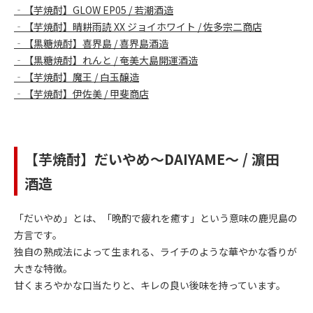
‐【芋焼酎】GLOW EP05 / 若潮酒造
‐【芋焼酎】晴耕雨読 XX ジョイホワイト / 佐多宗二商店
‐【黒糖焼酎】喜界島 / 喜界島酒造
‐【黒糖焼酎】れんと / 奄美大島開運酒造
‐【芋焼酎】魔王 / 白玉醸造
‐【芋焼酎】伊佐美 / 甲斐商店
【芋焼酎】だいやめ～DAIYAME～ / 濵田
酒造
「だいやめ」とは、「晩酌で疲れを癒す」という意味の鹿児島の
方言です。
独自の熟成法によって生まれる、ライチのような華やかな香りが
大きな特徴。
甘くまろやかな口当たりと、キレの良い後味を持っています。