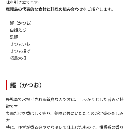
味を引き立てます。
鹿児島の代表的な食材と料理の組み合わせ
をご紹介します。
‐鰹（かつお）
‐白姫えび
‐黒豚
‐さつまいも
‐さつま揚げ
‐桜島大根
鰹（かつお）
鹿児島で水揚げされる新鮮なカツオは、しっかりとした旨みが特
徴です。
表面だけを香ばしく炙り、薬味と共にいただくのが定番の楽しみ
方。
特に、ゆずが香る爽やかなタレで仕上げたものは、柑橘系の香り