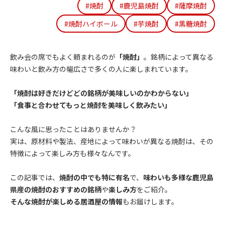
#焼酎
#鹿児島焼酎
#薩摩焼酎
#焼酎ハイボール
#芋焼酎
#黒糖焼酎
飲み会の席でもよく頼まれるのが
「焼酎」
。銘柄によって異なる
味わいと飲み方の幅広さで多くの人に楽しまれています。
「焼酎は好きだけどどの銘柄が美味しいのかわからない」
「食事と合わせてもっと焼酎を美味しく飲みたい」
こんな風に思ったことはありませんか？
実は、原材料や製法、産地によって味わいが異なる焼酎は、その
特徴によって楽しみ方も様々なんです。
この記事では、
焼酎の中でも特に有名
で、
味わいも多様な鹿児島
県産の焼酎のおすすめの銘柄
や
楽しみ方
をご紹介。
そんな焼酎が楽しめる居酒屋の情報
もお届けします。