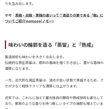
りを生み出します。
参考：
黒麹・白麹・黄麹の違いって？酒造りの要である「麹」に
ついてご紹介|nomooo(ノモー)
味わいの輪郭を造る「蒸留」と「熟成」
製造技術も味わいを大きく左右します。
伝統的な常圧蒸留は、原料の風味を強く引き出し、豊かな香味の
酒質になります。
一方、近代的な減圧蒸留は、沸点が低い状態で蒸留するため、ク
セが少なく軽快でクリアな酒質に仕上がります。
近年では、これらに加えて蔵元独自の酵母や熟成技術も進化して
おり、果実のような香りを持つ新しいタイプの焼酎も増えていま