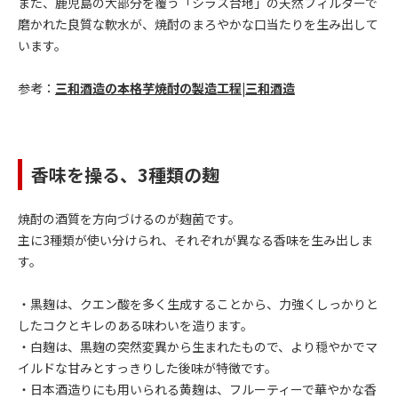
また、鹿児島の大部分を覆う「シラス台地」の天然フィルターで
磨かれた良質な軟水が、焼酎のまろやかな口当たりを生み出して
います。
参考：
三和酒造の本格芋焼酎の製造工程|三和酒造
香味を操る、3種類の麹
焼酎の酒質を方向づけるのが麹菌です。
主に3種類が使い分けられ、それぞれが異なる香味を生み出しま
す。
・黒麹は、クエン酸を多く生成することから、力強くしっかりと
したコクとキレのある味わいを造ります。
・白麹は、黒麹の突然変異から生まれたもので、より穏やかでマ
イルドな甘みとすっきりした後味が特徴です。
・日本酒造りにも用いられる黄麹は、フルーティーで華やかな香