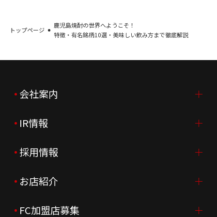
鹿児島焼酎の世界へようこそ！
トップページ
特徴・有名銘柄10選・美味しい飲み方まで徹底解説
会社案内
IR情報
会社案内TOP
ご挨拶
採用情報
IR情報TOP
会社概要
ニュースリリース
お店紹介
採用情報TOP
会社沿革
月次売上
新卒採用
FC加盟店募集
店舗を探す・予約する