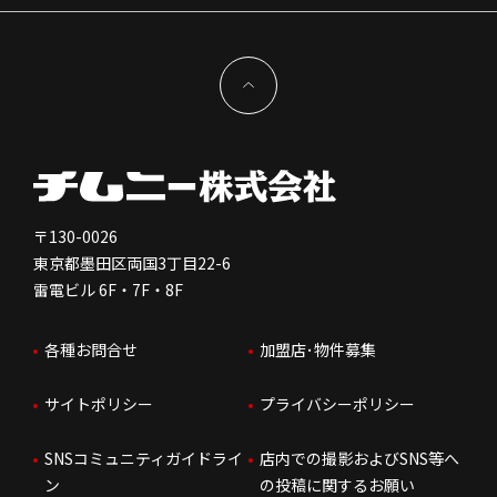
サステナビリティ
IRイベント
キャスト採用
加盟から出店まで
物件開発お問合せ
新型コロナウイルス対応
コーポレートガバナンス
メッセージ
契約条件について
健康経営
電子公告
会社を知る
独立支援について
免責事項
人を知る
FC加盟店お問合せ
〒130-0026
東京都墨田区両国3丁目22-6
株価情報
雷電ビル 6F・7F・8F
はたらく環境
各種お問合せ
加盟店･物件募集
IRお問合せ
人財育成
サイトポリシー
プライバシーポリシー
サステナビリティ
SNSコミュニティガイドライ
店内での撮影およびSNS等へ
ン
の投稿に関するお願い