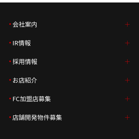
会社案内
IR情報
会社案内TOP
ご挨拶
採用情報
IR情報TOP
会社概要
ニュースリリース
お店紹介
採用情報TOP
会社沿革
月次売上
新卒採用
FC加盟店募集
店舗を探す・予約する
企業理念
決算資料
中途採用
よくあるご質問
店舗開発物件募集
FC加盟店募集TOP
組織図
株主様情報
外国籍正社員採用
特徴と差別化
店舗開発物件募集TOP