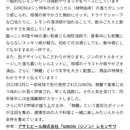
一般的なレモンサワーは焼酎やウォッカをベースにしています
が、GINONはジン特有のボタニカル（植物由来）の香りがしっか
り感じられ、柑橘の爽やかさと絶妙にマッチ。ドライでシャープ
な口当たりに、レモンの清涼感が加わることで、飲みごたえと飲
みやすさを両立しています。
脂っこい料理や味の濃い和食とも相性抜群で、食事中にも邪魔に
ならないスッキリ感が魅力。初めてのお酒としても、食中酒とし
てもおすすめの一杯です。
また、缶デザインにもこだわりが光ります。ジンのボトルをイメ
ージした落ち着いたシルエットに、柑橘のイラストが爽やかさを
演出。さらに「無糖」という文字を大きく配置し、商品の特徴を
わかりやすく伝えています！
2023年3月に一部地域で先行発売されたGINON。無糖で食事に合
う味わいが高く評価され、早くも話題に。その人気を受けて、同
年後半には全国展開がスタートしました。
さらにRTD市場が盛り上がる中、「無糖」という差別化ポイント
が注目を集め、健康志向の人や料理と一緒に楽しみたい人からの
支持を集めています。
参考：
アサヒビール株式会社「GINON（ジノン）レモンサワ