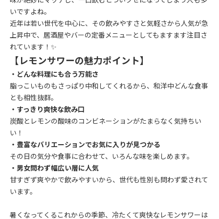
いですよね。
近年は若い世代を中心に、その飲みやすさと気軽さから人気が急
上昇中で、居酒屋やバーの定番メニューとしてもますます注目さ
れています！✨
【レモンサワーの魅力ポイント】
・どんな料理にも合う万能さ
脂っこいものもさっぱり中和してくれるから、和洋中どんな食事
とも相性抜群。
・すっきり爽快な飲み口
炭酸とレモンの酸味のコンビネーションがたまらなく気持ちい
い！
・豊富なバリエーションでお気に入りが見つかる
その日の気分や食事に合わせて、いろんな味を楽しめます。
・男女問わず幅広い層に人気
甘すぎず爽やかで飲みやすいから、世代も性別も問わず愛されて
います。
暑くなってくるこれからの季節、冷たくて爽快なレモンサワーは