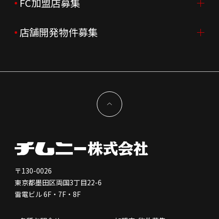
新卒採用
FC加盟店募集
店舗を探す・予約する
企業理念
決算資料
中途採用
よくあるご質問
店舗開発物件募集
FC加盟店募集TOP
組織図
株主様情報
外国籍正社員採用
特徴と差別化
店舗開発物件募集TOP
サステナビリティ
IRイベント
キャスト採用
加盟から出店まで
物件開発お問合せ
新型コロナウイルス対応
コーポレートガバナンス
メッセージ
契約条件について
健康経営
電子公告
会社を知る
独立支援について
免責事項
人を知る
FC加盟店お問合せ
〒130-0026
東京都墨田区両国3丁目22-6
株価情報
雷電ビル 6F・7F・8F
はたらく環境