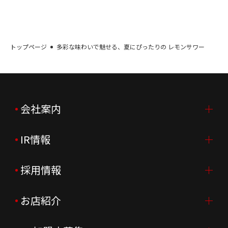
トップページ
多彩な味わいで魅せる、夏にぴったりの レモンサワー
会社案内
IR情報
会社案内TOP
ご挨拶
採用情報
IR情報TOP
会社概要
ニュースリリース
お店紹介
採用情報TOP
会社沿革
月次売上