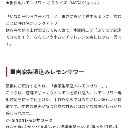
★出世魚レモンサワー
ぶりサイズ（MEGAジョッキ）
「いなだ→わらさ→ぶり」と、まさに魚が出世するように、飲む
ごとに呼び名がランクアップ。
飲み会の盛り上げ役としても人気で、仲間同士で「ぶりまで到達
できるか！？」なんていう小さなチャレンジを楽しむのも一興で
す。
■自家製漬込みレモンサワー
最後にご紹介するのは、「自家製漬込みレモンサワー」。
こちらは、店舗でじっくりとレモンを漬け込み、レモンサワー専
用焼酎を使って仕上げた、手作りならではのやさしい味わいが特
徴です。本物の果実が持つ自然な甘みとほのかな酸味がしっかり
感じられます。
👉
GINON
レモンサワー
は
はなの舞/さかなや道場/さかな酒場魚星/安べゑ/浜べゑ/升屋/牛