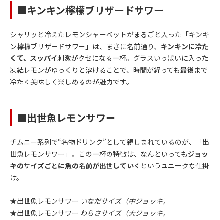
■キンキン檸檬ブリザードサワー
シャリッと冷えたレモンシャーベットがまるごと入った「キンキ
ン檸檬ブリザードサワー」は、まさに名前通り、
キンキンに冷た
くて、スッパイ
刺激がクセになる一杯。グラスいっぱいに入った
凍結レモンがゆっくりと溶けることで、時間が経っても最後まで
冷たく美味しく楽しめるのが魅力です。
■出世魚レモンサワー
チムニー系列で“名物ドリンク”として親しまれているのが、「出
世魚レモンサワー」。この一杯の特徴は、なんといっても
ジョッ
キのサイズごとに魚の名前が出世していく
というユニークな仕掛
け。
★出世魚レモンサワー
いなだサイズ（中ジョッキ）
★出世魚レモンサワー
わらさサイズ（大ジョッキ）