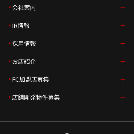
会社案内
IR情報
会社案内TOP
ご挨拶
採用情報
IR情報TOP
会社概要
ニュースリリース
お店紹介
採用情報TOP
会社沿革
月次売上
新卒採用
FC加盟店募集
店舗を探す・予約する
企業理念
決算資料
中途採用
よくあるご質問
店舗開発物件募集
FC加盟店募集TOP
組織図
株主様情報
外国籍正社員採用
特徴と差別化
店舗開発物件募集TOP
サステナビリティ
IRイベント
キャスト採用
加盟から出店まで
物件開発お問合せ