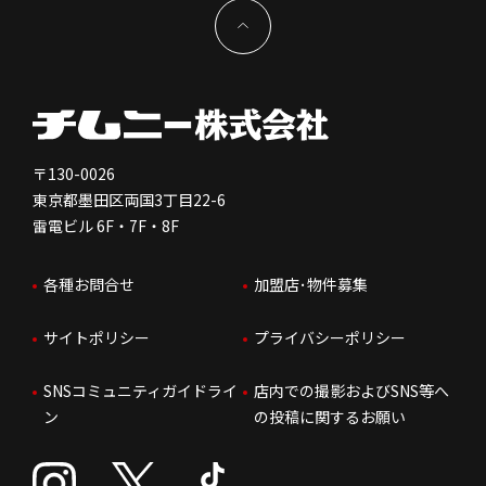
新型コロナウイルス対応
コーポレートガバナンス
メッセージ
契約条件について
健康経営
電子公告
会社を知る
独立支援について
免責事項
人を知る
FC加盟店お問合せ
〒130-0026
東京都墨田区両国3丁目22-6
株価情報
雷電ビル 6F・7F・8F
はたらく環境
各種お問合せ
加盟店･物件募集
IRお問合せ
人財育成
サイトポリシー
プライバシーポリシー
サステナビリティ
SNSコミュニティガイドライ
店内での撮影およびSNS等へ
ン
の投稿に関するお願い