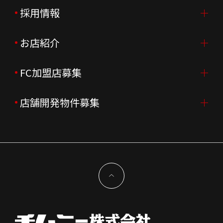
ご挨拶
採用情報
IR情報TOP
会社概要
ニュースリリース
お店紹介
採用情報TOP
会社沿革
月次売上
新卒採用
FC加盟店募集
店舗を探す・予約する
企業理念
決算資料
中途採用
よくあるご質問
店舗開発物件募集
FC加盟店募集TOP
組織図
株主様情報
外国籍正社員採用
特徴と差別化
店舗開発物件募集TOP
サステナビリティ
IRイベント
キャスト採用
加盟から出店まで
物件開発お問合せ
新型コロナウイルス対応
コーポレートガバナンス
メッセージ
契約条件について
健康経営
電子公告
会社を知る
独立支援について