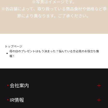
※写真はイメージです。
※各店舗によって、取り扱っている商品食材や価格など季
節により異なります。ご了承ください。
トップページ
母の日のプレゼントはもう決まった？悩んでいる方必見のお役立ち情
報！
会社案内
IR情報
会社案内TOP