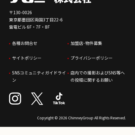
免責事項
人を知る
FC加盟店お問合せ
〒130-0026
東京都墨田区両国3丁目22-6
株価情報
雷電ビル 6F・7F・8F
はたらく環境
各種お問合せ
加盟店･物件募集
IRお問合せ
人財育成
サイトポリシー
プライバシーポリシー
サステナビリティ
SNSコミュニティガイドライ
店内での撮影およびSNS等へ
ン
の投稿に関するお願い
Copyright © 2026 ChimneyGroup All Rights Reserved.