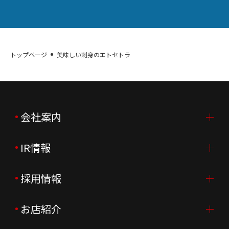
トップページ
美味しい刺身のエトセトラ
会社案内
IR情報
会社案内TOP
ご挨拶
採用情報
IR情報TOP
会社概要
ニュースリリース
お店紹介
採用情報TOP