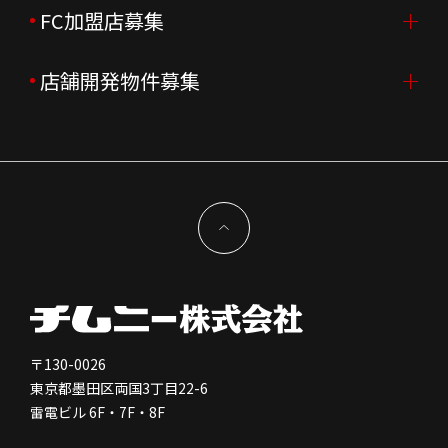
会社沿革
月次売上
新卒採用
FC加盟店募集
店舗を探す・予約する
企業理念
決算資料
中途採用
よくあるご質問
店舗開発物件募集
FC加盟店募集TOP
組織図
株主様情報
外国籍正社員採用
特徴と差別化
店舗開発物件募集TOP
サステナビリティ
IRイベント
キャスト採用
加盟から出店まで
物件開発お問合せ
新型コロナウイルス対応
コーポレートガバナンス
メッセージ
契約条件について
健康経営
電子公告
会社を知る
独立支援について
免責事項
人を知る
FC加盟店お問合せ
〒130-0026
東京都墨田区両国3丁目22-6
株価情報
雷電ビル 6F・7F・8F
はたらく環境