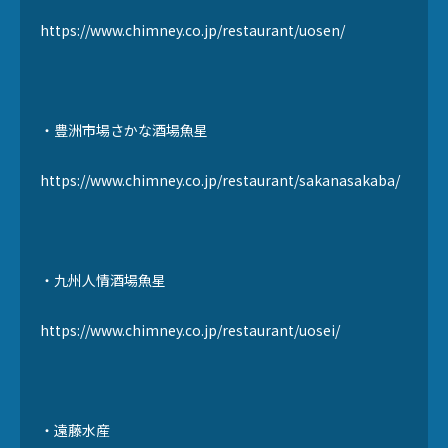
https://www.chimney.co.jp/restaurant/uosen/
・豊洲市場さかな酒場魚星
https://www.chimney.co.jp/restaurant/sakanasakaba/
・九州人情酒場魚星
https://www.chimney.co.jp/restaurant/uosei/
・遠藤水産