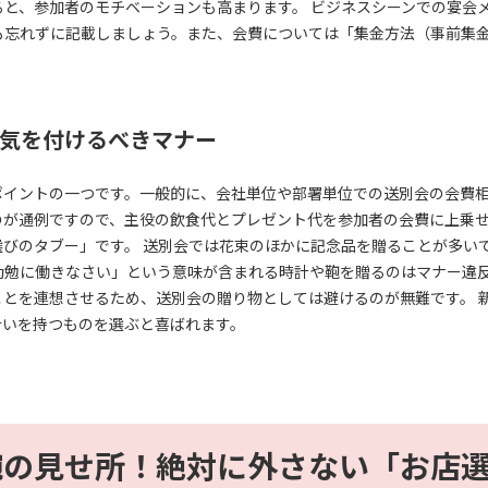
と、参加者のモチベーションも高まります。 ビジネスシーンでの宴会
も忘れずに記載しましょう。また、会費については「集金方法（事前集
気を付けるべきマナー
ントの一つです。一般的に、会社単位や部署単位での送別会の会費相場は4
のが通例ですので、主役の飲食代とプレゼント代を参加者の会費に上乗
選びのタブー」です。 送別会では花束のほかに記念品を贈ることが多い
勤勉に働きなさい」という意味が含まれる時計や鞄を贈るのはマナー違
ことを連想させるため、送別会の贈り物としては避けるのが無難です。 
合いを持つものを選ぶと喜ばれます。
腕の見せ所！絶対に外さない「お店