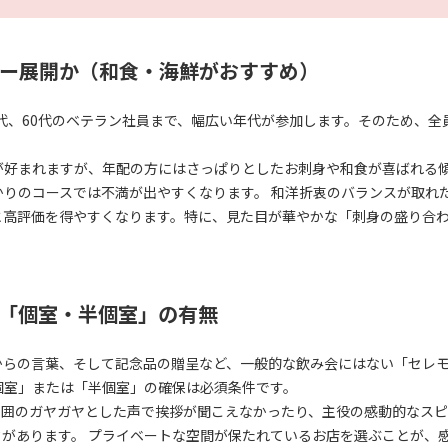
ー展開か（和食・海鮮がおすすめ）
0代、60代のベテラン社員まで、幅広い年代が参加します。そのため、
が好まれますが、年配の方にはさっぱりとしたお刺身や和食が喜ばれる
かりのコースでは不満が出やすくなります。 和洋折衷のバランスが取れ
と高評価を得やすくなります。特に、見た目が華やかな「刺身の盛り合
「個室・半個室」の有無
からの言葉、そして記念品の贈呈など、一般的な飲み会にはない「セレ
個室」または「半個室」の確保は必須条件です。
周囲のガヤガヤとした声で挨拶が聞こえなかったり、主役の感動的なス
があります。 プライベートな空間が保たれているお店を選ぶことが、