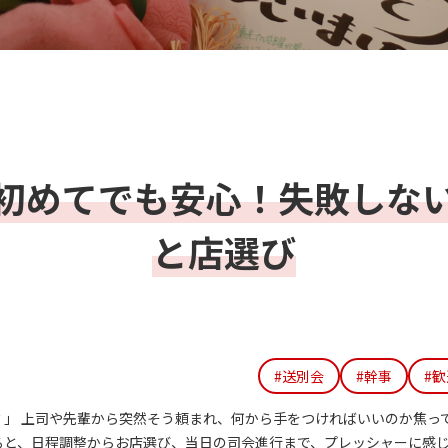
初めてでも安心！失敗しな
と店選び
#送別会
#幹事
#
」 上司や先輩から突然そう頼まれ、何から手をつければいいのか焦って
ると、日程調整からお店選び、当日の司会進行まで、プレッシャーに感