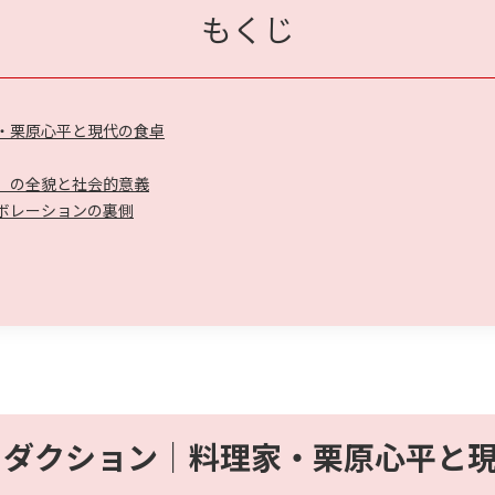
もくじ
家・栗原心平と現代の食卓
ト」の全貌と社会的意義
ラボレーションの裏側
ロダクション｜料理家・栗原心平と