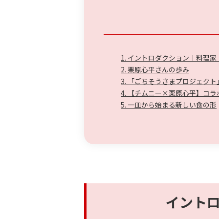
1. イントロダクション｜料理
2. 栗原心平さんの歩み
3. 「ごちそうさまプロジェク
4. 【チムニー×栗原心平】コ
5. 一皿から始まる新しい食の形
イント