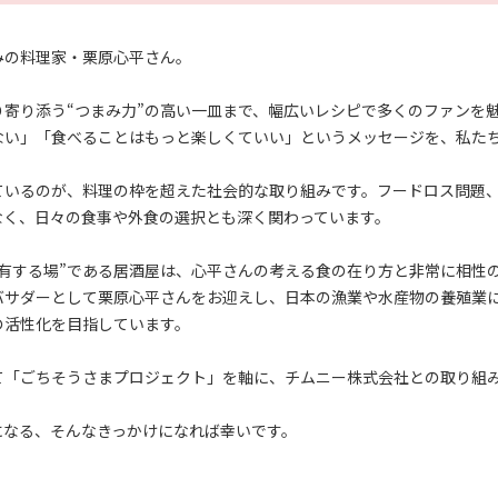
みの料理家・栗原心平さん。
寄り添う“つまみ力”の高い一皿まで、幅広いレシピで多くのファンを
ない」「食べることはもっと楽しくていい」というメッセージを、私た
ているのが、料理の枠を超えた社会的な取り組みです。フードロス問題
なく、日々の食事や外食の選択とも深く関わっています。
有する場”である居酒屋は、心平さんの考える食の在り方と非常に相性
バサダーとして栗原心平さんをお迎えし、日本の漁業や水産物の養殖業にス
の活性化を目指しています。
て「ごちそうさまプロジェクト」を軸に、チムニー株式会社との取り組
になる、そんなきっかけになれば幸いです。