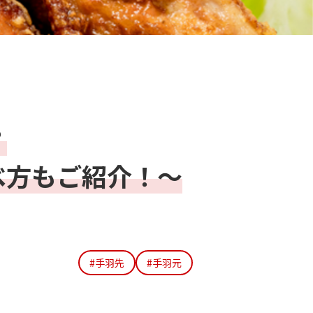
？
べ方もご紹介！～
#手羽先
#手羽元