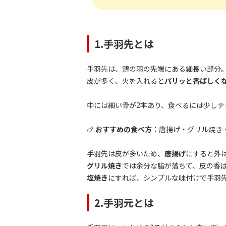
1.手羽先とは
手羽先は、鶏の羽の先端にある細長い部分
皮が多く、火を入れると
パリッと香ばしく
中には細い骨が2本あり、食べるには少し
🍗
おすすめの食べ方
：唐揚げ・グリル焼き
手羽先は皮が多いため、
唐揚げ
にすると外
グリル焼き
では余分な脂が落ちて、皮の香
塩焼き
にすれば、シンプルな味付けで手羽
2.手羽元とは