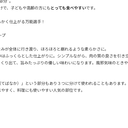
部分”。
けで、子どもや高齢の方にも
とっても食べやすい
です。
らかく仕上がる万能選手！
ープ
まみが全体に行き渡り、ほろほろと崩れるような柔らかさに。
中はふっくらとした仕上がりに。シンプルながら、肉の質の良さを引き
っくり出て、旨みたっぷりの優しい味わいになります。風邪気味のとき
（てばなか）」という部分もあり３つに分けて使われることもあります
べやすく、料理にも使いやすい人気の部位です。