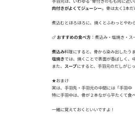
手羽元は、いわゆる“骨付きのもも肉に近い
肉付きがよくてジューシー
。骨は太く1本だ
煮込むとほろほろに、焼くとふわっとやわ
🍗
おすすめの食べ方
：煮込み・塩焼き・ス
煮込み
料理にすると、骨から染み出したう
塩焼き
では、焼くことで表面が香ばしく、
また、
スープ
にすると、手羽元のだしがじ
★おまけ
実は、手羽先・手羽元の中間には「手羽中
特に手羽中は、骨が２本ながら平たくて食
一緒に覚えておくといいですよ！