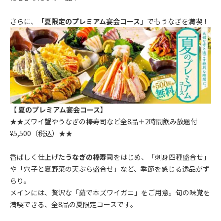
さらに、
「夏限定のプレミアム宴会コース
」でもうなぎを満喫！
【
夏のプレミアム宴会コース
】
★★ズワイ蟹やうなぎの棒寿司など全8品＋2時間飲み放題付
¥5,500（税込）★★
香ばしく仕上げた
うなぎの棒寿司
をはじめ、「刺身四種盛合せ」
や「穴子と夏野菜の天ぷら盛合せ」など、季節を感じる逸品がず
らり。
メインには、贅沢な「茹で本ズワイガニ」をご用意。旬の味覚を
満喫できる、全8品の夏限定コースです。