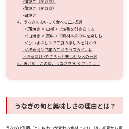
-蒲焼き（関東風）
-蒲焼き（関西風）
-白焼き
4．うなぎをおいしく食べる工夫5選
-＜蒲焼き × 山椒＞で定番を引き立てる
-＜白焼き × 薬味＞で素材本来の味を楽しむ
-＜ひつまぶし＞で三度の楽しみを味わう
-＜棒寿司＞で和のごちそうスタイルに
-<お茶漬け>でさらっと楽しむシメの一杯
5．まとめ｜この夏、うなぎを食べに行こう！
うなぎの旬と美味しさの理由とは？
うなぎは季節ごとに味わいが変わる食材であり、特に初夏から夏