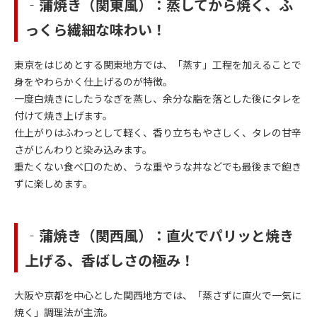
‐蒲焼き（関東風）：蒸してから焼く、ふ
っくら繊細な味わい！
東京をはじめとする関東地方では、「蒸す」工程を加えることで
身をやわらかく仕上げるのが特徴。
一度白焼きにしたうなぎを蒸し、余分な脂を落とした後にタレを
付けて焼き上げます。
仕上がりはふわっとして軽く、香り立ちもやさしく、タレの甘辛
さがじんわりと染み込みます。
重たくない食べ口のため、うな重やうな丼などでも最後まで飽き
ずに楽しめます。
‐蒲焼き（関西風）：直火でパリッと焼き
上げる、香ばしさの極み！
大阪や京都を中心とした関西地方では、「蒸さずに直火で一気に
焼く」調理法が主流。