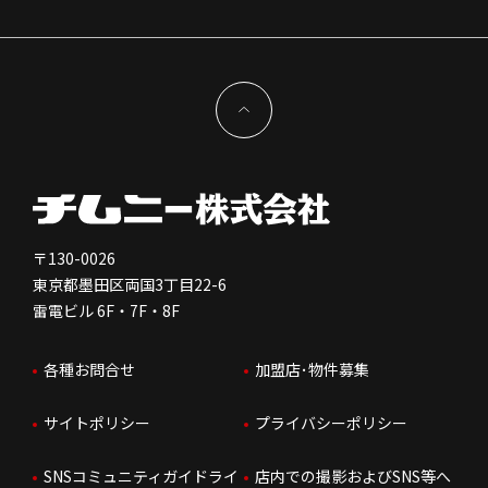
株主様情報
外国籍正社員採用
特徴と差別化
店舗開発物件募集TOP
サステナビリティ
IRイベント
キャスト採用
加盟から出店まで
物件開発お問合せ
新型コロナウイルス対応
コーポレートガバナンス
メッセージ
契約条件について
健康経営
電子公告
会社を知る
独立支援について
免責事項
人を知る
FC加盟店お問合せ
〒130-0026
東京都墨田区両国3丁目22-6
株価情報
雷電ビル 6F・7F・8F
はたらく環境
各種お問合せ
加盟店･物件募集
IRお問合せ
人財育成
サイトポリシー
プライバシーポリシー
サステナビリティ
SNSコミュニティガイドライ
店内での撮影およびSNS等へ