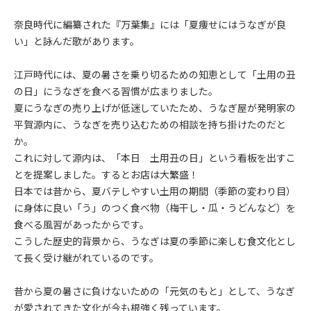
奈良時代に編纂された『万葉集』には「夏痩せにはうなぎが良
い」と詠んだ歌があります。
江戸時代には、夏の暑さを乗り切るための知恵として「土用の丑
の日」にうなぎを食べる習慣が広まりました。
夏にうなぎの売り上げが低迷していたため、うなぎ屋が発明家の
平賀源内に、うなぎを売り込むための相談を持ち掛けたのだと
か。
これに対して源内は、「本日 土用丑の日」という看板を出すこ
とを提案しました。するとお店は大繁盛！
日本では昔から、夏バテしやすい土用の期間（季節の変わり目）
に身体に良い「う」のつく食べ物（梅干し・瓜・うどんなど）を
食べる風習があったからです。
こうした歴史的背景から、うなぎは夏の季節に楽しむ食文化とし
て長く受け継がれているのです。
昔から夏の暑さに負けないための「元気のもと」として、うなぎ
が愛されてきた文化が今も根強く残っています。