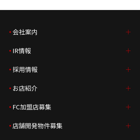
会社案内
IR情報
会社案内TOP
ご挨拶
採用情報
IR情報TOP
会社概要
ニュースリリース
お店紹介
採用情報TOP
会社沿革
月次売上
新卒採用
FC加盟店募集
店舗を探す・予約する
企業理念
決算資料
中途採用
よくあるご質問
店舗開発物件募集
FC加盟店募集TOP
組織図