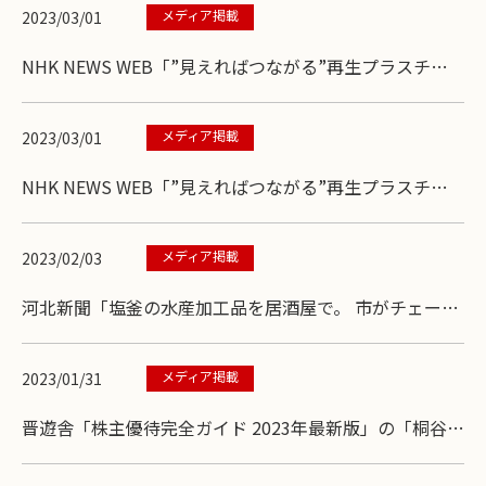
セになる人気大衆食堂の「旨塩からあげ」がウマい理
メディア掲載
2023/03/01
由…続きを読む
NHK NEWS WEB「”見えればつながる”再生プラスチッ
クで新たな一手」で、「豊洲市場さかな酒場 魚星 中野北
口店」と、当社6店舗で活用している「漁網由来の配膳ト
メディア掲載
2023/03/01
レー」が紹介されました。
NHK NEWS WEB「”見えればつながる”再生プラスチッ
クで新たな一手」で、「豊洲市場さかな酒場 魚星 中野北
口店」と、当社6店舗で活用している「漁網由来の配膳ト
メディア掲載
2023/02/03
レー」が紹介されました。
河北新聞「塩釜の水産加工品を居酒屋で。 市がチェーン
店のチムニー、つぼ八と商談会」が掲載され、当社の水
産品への取組みが紹介されました。
メディア掲載
2023/01/31
晋遊舎「株主優待完全ガイド 2023年最新版」の「桐谷さ
んの優待道場」で、チムニーグループの優待情報が紹介
されました。