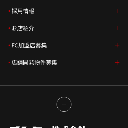
ご挨拶
採用情報
IR情報TOP
会社概要
ニュースリリース
お店紹介
採用情報TOP
会社沿革
月次売上
新卒採用
FC加盟店募集
店舗を探す・予約する
企業理念
決算資料
中途採用
よくあるご質問
店舗開発物件募集
FC加盟店募集TOP
組織図
株主様情報
外国籍正社員採用
特徴と差別化
店舗開発物件募集TOP
サステナビリティ
IRイベント
キャスト採用
加盟から出店まで
物件開発お問合せ
新型コロナウイルス対応
コーポレートガバナンス
メッセージ
契約条件について
健康経営
電子公告
会社を知る
独立支援について