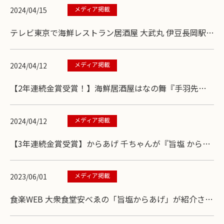
メディア掲載
2024/04/15
テレビ東京で海鮮レストラン居酒屋 大武丸 伊豆長岡駅店
が取材されました。
メディア掲載
2024/04/12
【2年連続金賞受賞！】海鮮居酒屋はなの舞『手羽先唐
揚げ』が第15回からあげグランプリ®『手羽先部門』で
＜金賞＞受賞
メディア掲載
2024/04/12
【3年連続金賞受賞】からあげ 千ちゃんが『旨塩 からあ
げ』に続き、『二段仕込みにんにく醤油からあげ』で第
15回からあげグランプリ®＜金賞受賞＞！！
メディア掲載
2023/06/01
食楽WEB 大衆食堂安べゑの「旨塩からあげ」が紹介され
ました。 カラアゲニストも絶賛！ 藻塩の旨みと甘みがク