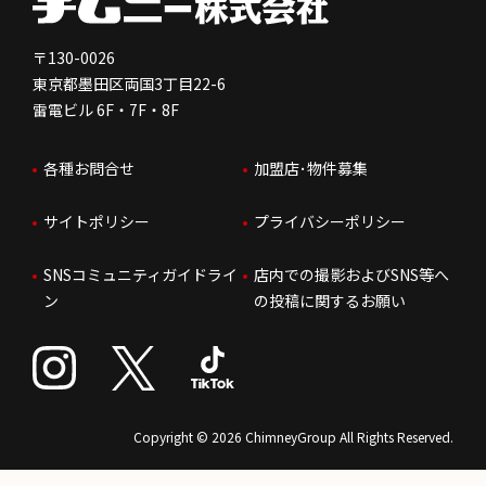
免責事項
人を知る
FC加盟店お問合せ
〒130-0026
東京都墨田区両国3丁目22-6
株価情報
雷電ビル 6F・7F・8F
はたらく環境
各種お問合せ
加盟店･物件募集
IRお問合せ
人財育成
サイトポリシー
プライバシーポリシー
サステナビリティ
SNSコミュニティガイドライ
店内での撮影およびSNS等へ
ン
の投稿に関するお願い
Copyright © 2026 ChimneyGroup All Rights Reserved.