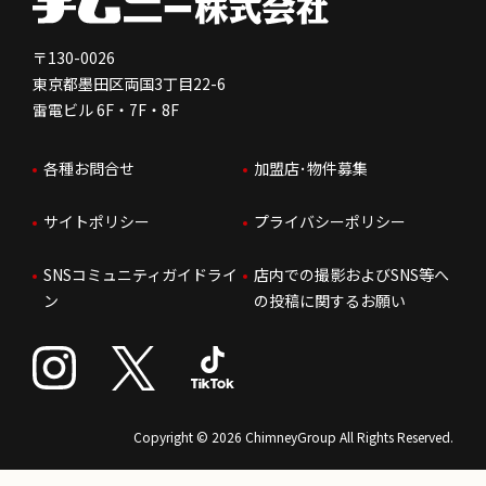
免責事項
人を知る
FC加盟店お問合せ
〒130-0026
東京都墨田区両国3丁目22-6
株価情報
雷電ビル 6F・7F・8F
はたらく環境
各種お問合せ
加盟店･物件募集
IRお問合せ
人財育成
サイトポリシー
プライバシーポリシー
サステナビリティ
SNSコミュニティガイドライ
店内での撮影およびSNS等へ
ン
の投稿に関するお願い
Copyright © 2026 ChimneyGroup All Rights Reserved.