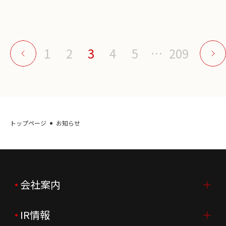
1
2
3
4
5
…
209
トップページ
お知らせ
会社案内
IR情報
会社案内TOP