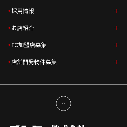
ご挨拶
採用情報
IR情報TOP
会社概要
ニュースリリース
お店紹介
採用情報TOP
会社沿革
月次売上
新卒採用
FC加盟店募集
店舗を探す・予約する
企業理念
決算資料
中途採用
よくあるご質問
店舗開発物件募集
FC加盟店募集TOP
組織図
株主様情報
外国籍正社員採用
特徴と差別化
店舗開発物件募集TOP
サステナビリティ
IRイベント
キャスト採用
加盟から出店まで
物件開発お問合せ
新型コロナウイルス対応
コーポレートガバナンス
メッセージ
契約条件について
健康経営
電子公告
会社を知る
独立支援について