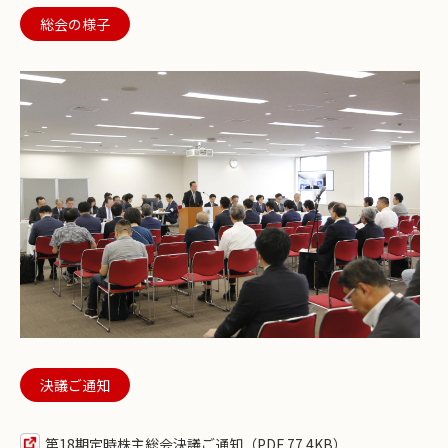
総会の様子
決議ご通知
第18期定時株主総会決議ご通知（PDF 77.4KB）