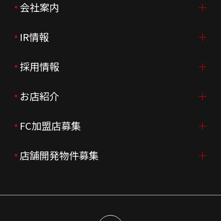
会社案内
IR情報
会社案内TOP
ご挨拶
採用情報
IR情報TOP
会社概要
ニュースリリース
お店紹介
採用情報TOP
会社沿革
月次売上
新卒採用
FC加盟店募集
店舗を探す・予約する
企業理念
決算資料
中途採用
よくあるご質問
店舗開発物件募集
FC加盟店募集TOP
組織図
株主様情報
外国籍正社員採用
特徴と差別化
店舗開発物件募集TOP
サステナビリティ
IRイベント
キャスト採用
加盟から出店まで
物件開発お問合せ