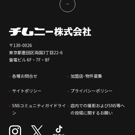
新型コロナウイルス対応
コーポレートガバナンス
メッセージ
契約条件について
健康経営
電子公告
会社を知る
独立支援について
免責事項
人を知る
FC加盟店お問合せ
〒130-0026
東京都墨田区両国3丁目22-6
株価情報
雷電ビル 6F・7F・8F
はたらく環境
各種お問合せ
加盟店･物件募集
IRお問合せ
人財育成
サイトポリシー
プライバシーポリシー
サステナビリティ
SNSコミュニティガイドライ
店内での撮影およびSNS等へ
ン
の投稿に関するお願い