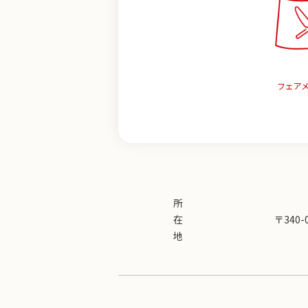
フェア
所
在
〒340-
地