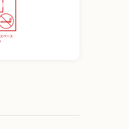
スペース
り