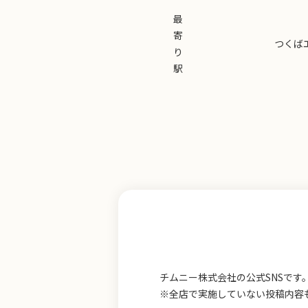
最
寄
つくば
り
駅
チムニー株式会社の公式SNSで
※全店で実施していない投稿内容