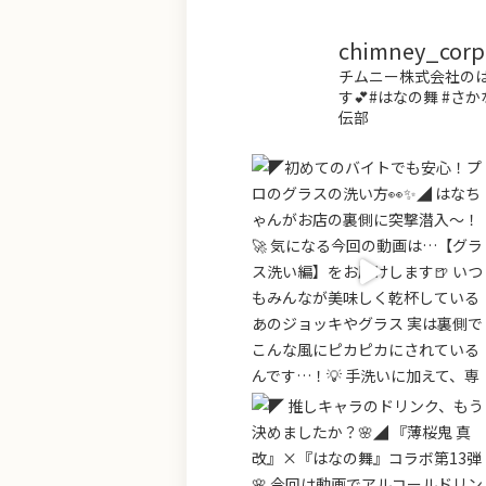
chimney_corp.o
チムニー株式会社のは
す💕#はなの舞 #さか
伝部