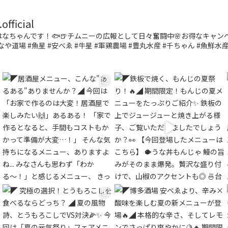
fficial
なちゃんです！🐟🍺チムニーの広報として日々奮闘中🌸お得なキャ
なや道場 #魚星 #安べゑ #牛星 #軍鶏農場 #豊丸水産 #千ちゃん #魚鮮水産 #