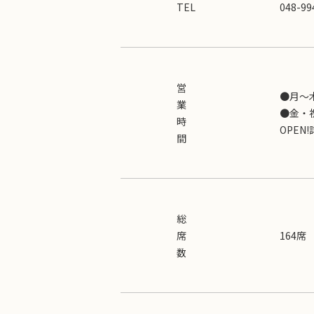
TEL
048-99
営
●月～木 
業
●金・祝
時
OPE
間
総
席
164席
数