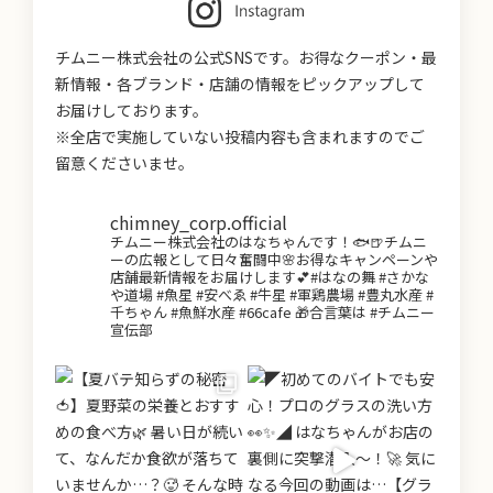
チムニー株式会社の公式SNSです。お得なクーポン・最
新情報・各ブランド・店舗の情報をピックアップして
お届けしております。
※全店で実施していない投稿内容も含まれますのでご
留意くださいませ。
chimney_corp.official
チムニー株式会社のはなちゃんです！🐟🍺チムニ
ーの広報として日々奮闘中🌸お得なキャンペーンや
店舗最新情報をお届けします💕#はなの舞 #さかな
や道場 #魚星 #安べゑ #牛星 #軍鶏農場 #豊丸水産 #
千ちゃん #魚鮮水産 #66cafe 🎁合言葉は #チムニー
宣伝部