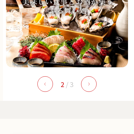
2
/
3