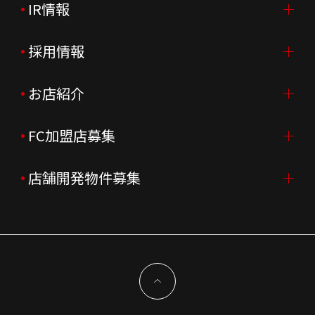
IR情報
会社案内TOP
ご挨拶
採用情報
IR情報TOP
会社概要
ニュースリリース
お店紹介
採用情報TOP
会社沿革
月次売上
新卒採用
FC加盟店募集
店舗を探す・予約する
企業理念
決算資料
中途採用
よくあるご質問
店舗開発物件募集
FC加盟店募集TOP
組織図
株主様情報
外国籍正社員採用
特徴と差別化
店舗開発物件募集TOP
サステナビリティ
IRイベント
キャスト採用
加盟から出店まで
物件開発お問合せ
新型コロナウイルス対応
コーポレートガバナンス
メッセージ
契約条件について