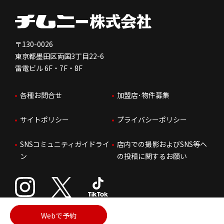
健康経営
電子公告
会社を知る
独立支援について
免責事項
人を知る
FC加盟店お問合せ
〒130-0026
東京都墨田区両国3丁目22-6
株価情報
雷電ビル 6F・7F・8F
はたらく環境
各種お問合せ
加盟店･物件募集
IRお問合せ
人財育成
サイトポリシー
プライバシーポリシー
サステナビリティ
SNSコミュニティガイドライ
店内での撮影およびSNS等へ
ン
の投稿に関するお願い
Webで予約
Copyright © 2026 ChimneyGroup All Rights Reserved.