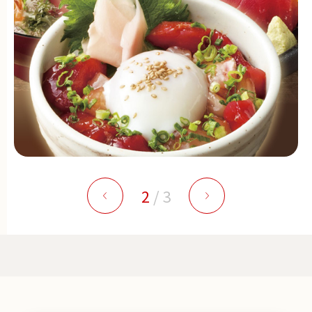
2
/
3