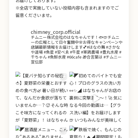
お届けしております。
※全店で実施していない投稿内容も含まれますのでご
留意くださいませ。
chimney_corp.official
チムニー株式会社のはなちゃんです！🐟🍺チムニ
ーの広報として日々奮闘中🌸お得なキャンペーンや
店舗最新情報をお届けします💕#はなの舞 #さかな
や道場 #魚星 #安べゑ #牛星 #軍鶏農場 #豊丸水産 #
千ちゃん #魚鮮水産 #66cafe 🎁合言葉は #チムニー
宣伝部