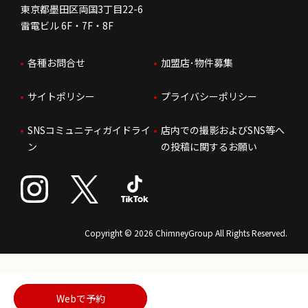
東京都墨田区両国3丁目22-6
株価情報
雷電ビル 6F・7F・8F
はたらく環境
各種お問合せ
加盟店･物件募集
IRお問合せ
人財育成
サイトポリシー
プライバシーポリシー
サステナビリティ
SNSコミュニティガイドライ
店内での撮影およびSNS等へ
ン
の投稿に関するお願い
Copyright © 2026 ChimneyGroup All Rights Reserved.
Webで予約