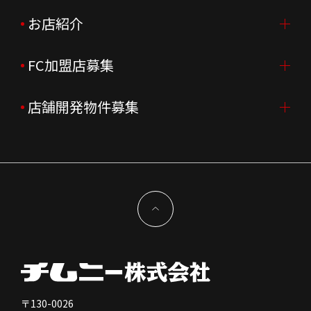
会社概要
ニュースリリース
お店紹介
採用情報TOP
会社沿革
月次売上
新卒採用
FC加盟店募集
店舗を探す・予約する
企業理念
決算資料
中途採用
よくあるご質問
店舗開発物件募集
FC加盟店募集TOP
組織図
株主様情報
外国籍正社員採用
特徴と差別化
店舗開発物件募集TOP
サステナビリティ
IRイベント
キャスト採用
加盟から出店まで
物件開発お問合せ
新型コロナウイルス対応
コーポレートガバナンス
メッセージ
契約条件について
健康経営
電子公告
会社を知る
独立支援について
免責事項
人を知る
FC加盟店お問合せ
〒130-0026