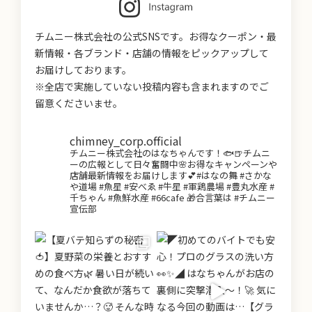
チムニー株式会社の公式SNSです。お得なクーポン・最
新情報・各ブランド・店舗の情報をピックアップして
お届けしております。
※全店で実施していない投稿内容も含まれますのでご
留意くださいませ。
chimney_corp.official
チムニー株式会社のはなちゃんです！🐟🍺チムニ
ーの広報として日々奮闘中🌸お得なキャンペーンや
店舗最新情報をお届けします💕#はなの舞 #さかな
や道場 #魚星 #安べゑ #牛星 #軍鶏農場 #豊丸水産 #
千ちゃん #魚鮮水産 #66cafe 🎁合言葉は #チムニー
宣伝部