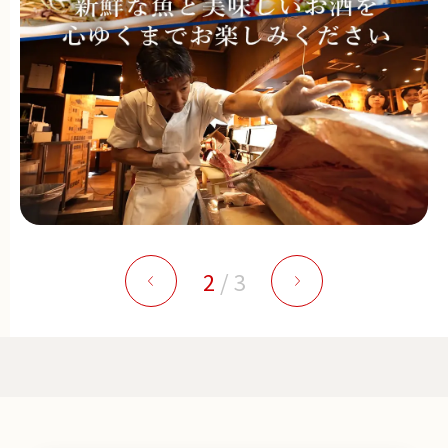
2
/
3