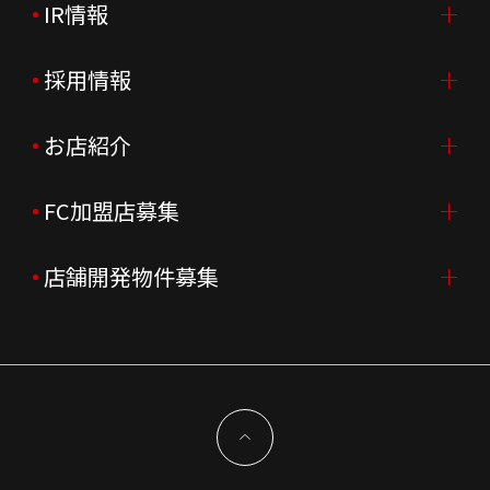
IR情報
会社案内TOP
ご挨拶
採用情報
IR情報TOP
会社概要
ニュースリリース
お店紹介
採用情報TOP
会社沿革
月次売上
新卒採用
FC加盟店募集
店舗を探す・予約する
企業理念
決算資料
中途採用
よくあるご質問
店舗開発物件募集
FC加盟店募集TOP
組織図
株主様情報
外国籍正社員採用
特徴と差別化
店舗開発物件募集TOP
サステナビリティ
IRイベント
キャスト採用
加盟から出店まで
物件開発お問合せ
新型コロナウイルス対応
コーポレートガバナンス
メッセージ
契約条件について