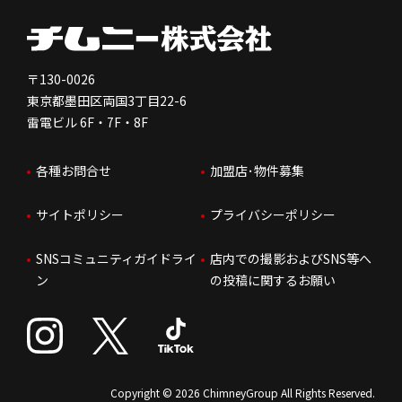
健康経営
電子公告
会社を知る
独立支援について
免責事項
人を知る
FC加盟店お問合せ
〒130-0026
東京都墨田区両国3丁目22-6
株価情報
雷電ビル 6F・7F・8F
はたらく環境
各種お問合せ
加盟店･物件募集
IRお問合せ
人財育成
サイトポリシー
プライバシーポリシー
サステナビリティ
SNSコミュニティガイドライ
店内での撮影およびSNS等へ
ン
の投稿に関するお願い
Copyright © 2026 ChimneyGroup All Rights Reserved.