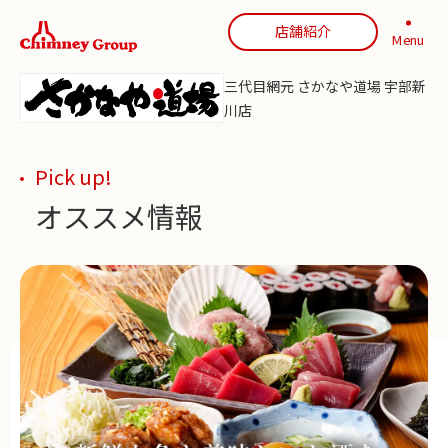
店舗紹介
Menu
三代目網元 さかなや道場 宇部新
川店
Pick up!
オススメ情報