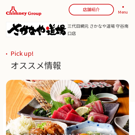
店舗紹介
Menu
三代目網元 さかなや道場 守谷南
口店
Pick up!
オススメ情報