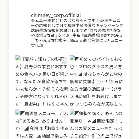
chimney_corp.official
チムニー株式会社のはなちゃんです！🐟🍺チムニ
ーの広報として日々奮闘中🌸お得なキャンペーンや
店舗最新情報をお届けします💕#はなの舞 #さかな
や道場 #魚星 #安べゑ #牛星 #軍鶏農場 #豊丸水産 #
千ちゃん #魚鮮水産 #66cafe 🎁合言葉は #チムニー
宣伝部