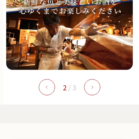
2
/
3