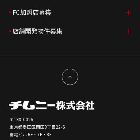
会社沿革
月次売上
新卒採用
FC加盟店募集
店舗を探す・予約する
企業理念
決算資料
中途採用
よくあるご質問
店舗開発物件募集
FC加盟店募集TOP
組織図
株主様情報
外国籍正社員採用
特徴と差別化
店舗開発物件募集TOP
サステナビリティ
IRイベント
キャスト採用
加盟から出店まで
物件開発お問合せ
新型コロナウイルス対応
コーポレートガバナンス
メッセージ
契約条件について
健康経営
電子公告
会社を知る
独立支援について
免責事項
人を知る
FC加盟店お問合せ
〒130-0026
東京都墨田区両国3丁目22-6
株価情報
雷電ビル 6F・7F・8F
はたらく環境