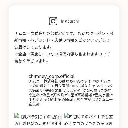
チムニー株式会社の公式SNSです。お得なクーポン・最
新情報・各ブランド・店舗の情報をピックアップして
お届けしております。
※全店で実施していない投稿内容も含まれますのでご
留意くださいませ。
chimney_corp.official
チムニー株式会社のはなちゃんです！🐟🍺チムニ
ーの広報として日々奮闘中🌸お得なキャンペーンや
店舗最新情報をお届けします💕#はなの舞 #さかな
や道場 #魚星 #安べゑ #牛星 #軍鶏農場 #豊丸水産 #
千ちゃん #魚鮮水産 #66cafe 🎁合言葉は #チムニー
宣伝部