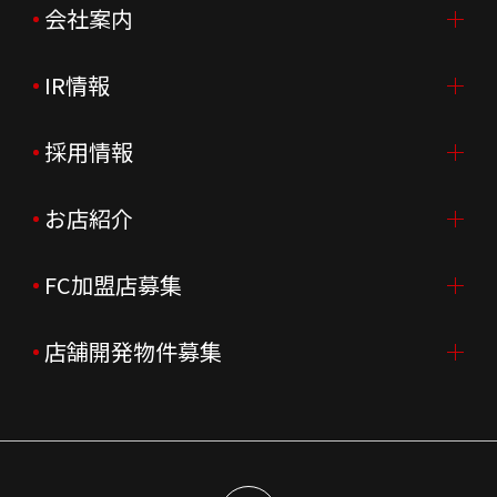
会社案内
IR情報
会社案内TOP
ご挨拶
採用情報
IR情報TOP
会社概要
ニュースリリース
お店紹介
採用情報TOP
会社沿革
月次売上
新卒採用
FC加盟店募集
店舗を探す・予約する
企業理念
決算資料
中途採用
よくあるご質問
店舗開発物件募集
FC加盟店募集TOP
組織図
株主様情報
外国籍正社員採用
特徴と差別化
店舗開発物件募集TOP
サステナビリティ
IRイベント
キャスト採用
加盟から出店まで
物件開発お問合せ