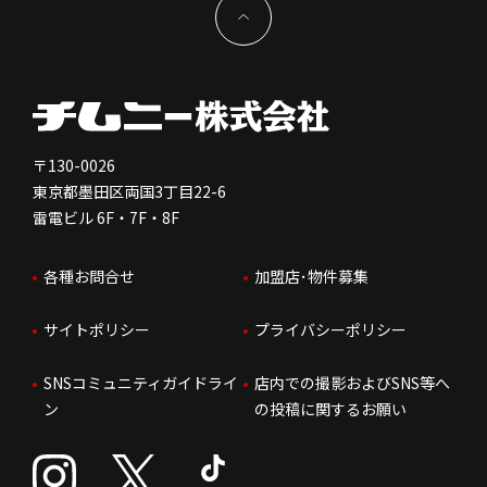
新型コロナウイルス対応
コーポレートガバナンス
メッセージ
契約条件について
健康経営
電子公告
会社を知る
独立支援について
免責事項
人を知る
FC加盟店お問合せ
〒130-0026
東京都墨田区両国3丁目22-6
株価情報
雷電ビル 6F・7F・8F
はたらく環境
各種お問合せ
加盟店･物件募集
IRお問合せ
人財育成
サイトポリシー
プライバシーポリシー
サステナビリティ
SNSコミュニティガイドライ
店内での撮影およびSNS等へ
ン
の投稿に関するお願い