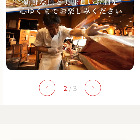
2
/
3