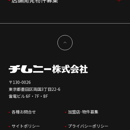
組織図
株主様情報
外国籍正社員採用
特徴と差別化
店舗開発物件募集TOP
サステナビリティ
IRイベント
キャスト採用
加盟から出店まで
物件開発お問合せ
新型コロナウイルス対応
コーポレートガバナンス
メッセージ
契約条件について
健康経営
電子公告
会社を知る
独立支援について
免責事項
人を知る
FC加盟店お問合せ
〒130-0026
東京都墨田区両国3丁目22-6
株価情報
雷電ビル 6F・7F・8F
はたらく環境
各種お問合せ
加盟店･物件募集
IRお問合せ
人財育成
サイトポリシー
プライバシーポリシー