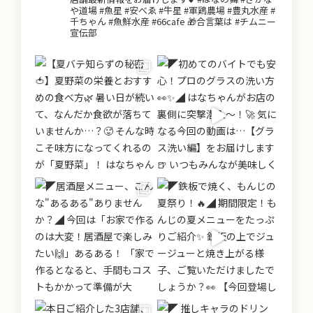
や道場 #魚星 #安べゑ #牛星 #軍鶏農場 #豊丸水産 #
千ちゃん #魚鮮水産 #66cafe 🎁合言葉は #チムニー
宣伝部