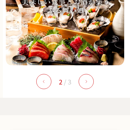
2
/
3