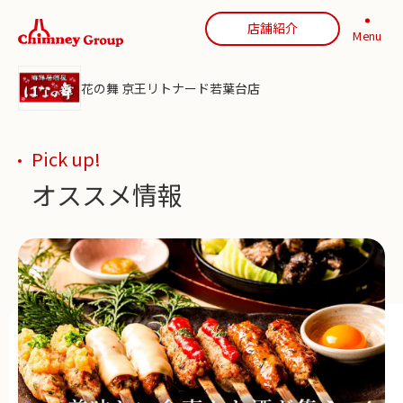
店舗紹介
Menu
花の舞 京王リトナード若葉台店
Pick up!
オススメ情報