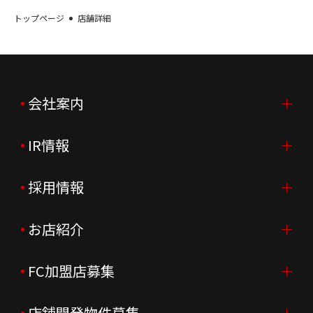
トップページ
店舗詳細
会社案内
IR情報
会社案内TOP
ご挨拶
採用情報
IR情報TOP
会社概要
ニュースリリース
お店紹介
採用情報TOP
会社沿革
月次売上
新卒採用
FC加盟店募集
店舗を探す・予約する
企業理念
決算資料
中途採用
よくあるご質問
店舗開発物件募集
FC加盟店募集TOP